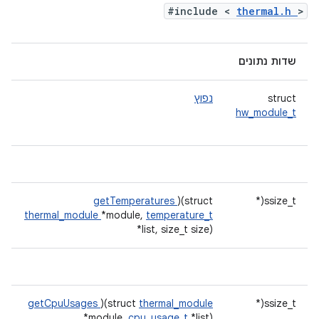
#include <
thermal.h
>
שדות נתונים
struct
נפוץ
hw_module_t
getTemperatures
)(struct
ssize_t(*
thermal_module
*module,
temperature_t
*list, size_t size)
getCpuUsages
)(struct
thermal_module
ssize_t(*
*module,
cpu_usage_t
*list)