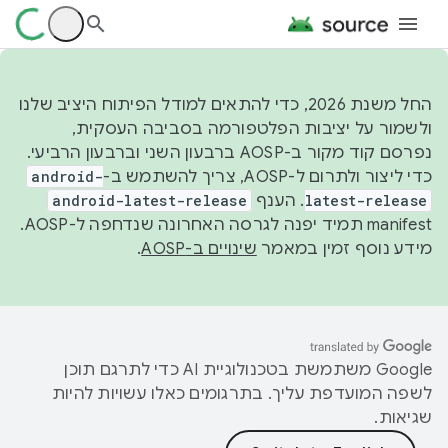
החל משנת 2026, כדי להתאים למודל הפיתוח היציב שלנו
ולשמור על יציבות הפלטפורמה בסביבה העסקית,
נפרסם קוד מקור ב-AOSP ברבעון השני וברבעון הרביעי.
כדי ליצור ולתרום ל-AOSP, צריך להשתמש ב-
android-
latest-release
. הענף
android-latest-release
manifest תמיד יפנה לגרסה האחרונה שנדחפה ל-AOSP.
מידע נוסף זמין במאמר
שינויים ב-AOSP
.
‫Google משתמשת בטכנולוגיית AI כדי לתרגם תוכן
לשפה המועדפת עליך. בתרגומים כאלו עשויות להיות
שגיאות.