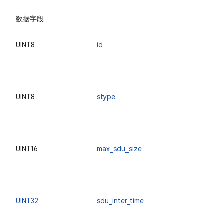
数据字段
UINT8
id
UINT8
stype
UINT16
max_sdu_size
UINT32
sdu_inter_time