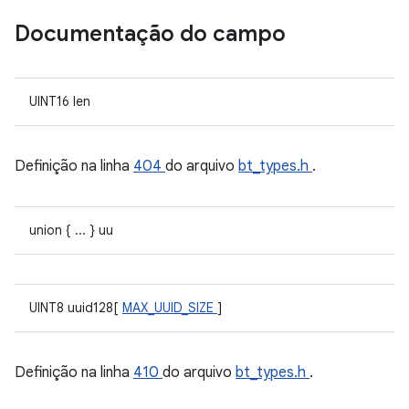
Documentação do campo
UINT16 len
Definição na linha
404
do arquivo
bt_types.h
.
union { ... } uu
UINT8 uuid128[
MAX_UUID_SIZE
]
Definição na linha
410
do arquivo
bt_types.h
.