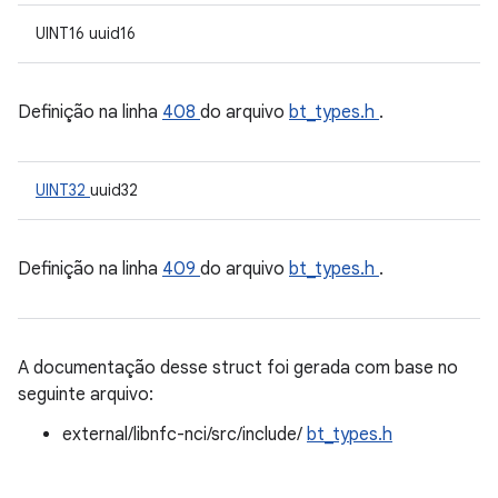
UINT16 uuid16
Definição na linha
408
do arquivo
bt_types.h
.
UINT32
uuid32
Definição na linha
409
do arquivo
bt_types.h
.
A documentação desse struct foi gerada com base no
seguinte arquivo:
external/libnfc-nci/src/include/
bt_types.h