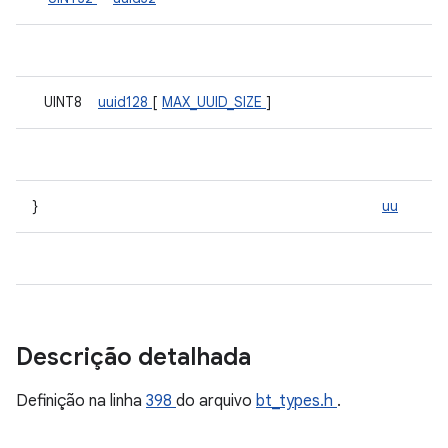
UINT8
uuid128
[
MAX_UUID_SIZE
]
}
uu
Descrição detalhada
Definição na linha
398
do arquivo
bt_types.h
.