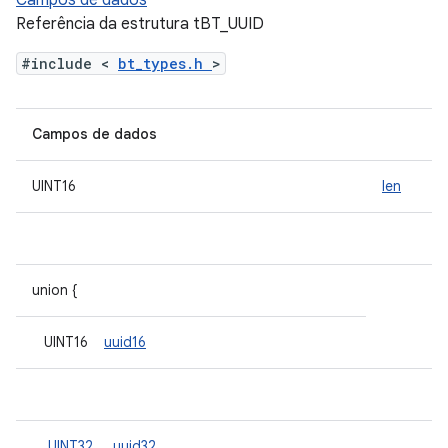
Campos de dados
Referência da estrutura tBT_UUID
#include <
bt_types.h
>
Campos de dados
UINT16
len
union {
UINT16
uuid16
UINT32
uuid32