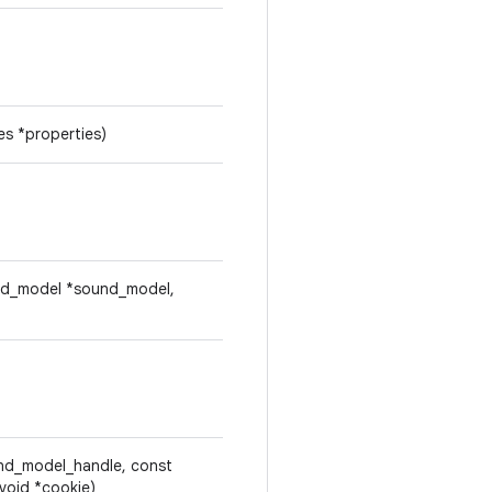
es *properties)
und_model *sound_model,
nd_model_handle, const
 void *cookie)