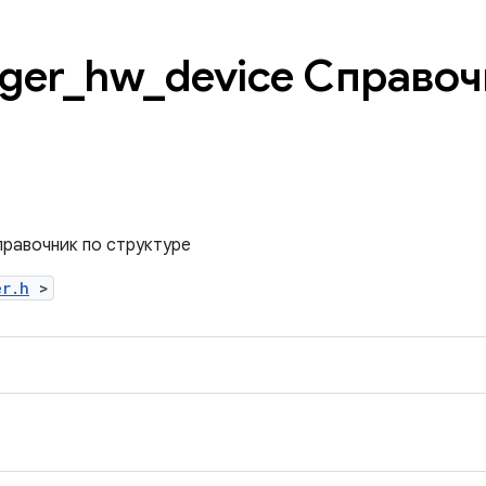
gger
_
hw
_
device Справоч
правочник по структуре
er.h
>