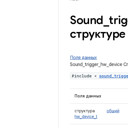
Sound
_
tri
структуре
Поля данных
Sound_trigger_hw_device С
#include <
sound_trigg
Поля данных
структура
общий
hw_device_t