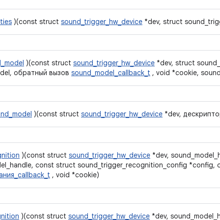
ties
)(const struct
sound_trigger_hw_device
*dev, struct sound_trig
d_model
)(const struct
sound_trigger_hw_device
*dev, struct sound
del, обратный вызов
sound_model_callback_t
, void *cookie, soun
und_model
)(const struct
sound_trigger_hw_device
*dev, дескрипто
nition
)(const struct
sound_trigger_hw_device
*dev, sound_model_h
l_handle, const struct sound_trigger_recognition_config *config
ния_callback_t
, void *cookie)
nition
)(const struct
sound_trigger_hw_device
*dev, sound_model_h