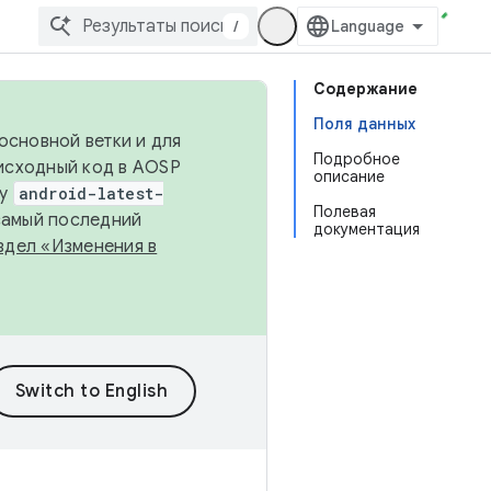
/
Содержание
Поля данных
основной ветки и для
Подробное
исходный код в AOSP
описание
ку
android-latest-
Полевая
 самый последний
документация
здел «Изменения в