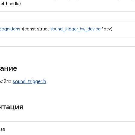
el_handle)
cognitions
)(const struct
sound_trigger_hw_device
*dev)
ание
айла
sound_trigger.h
.
нтация
ая