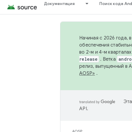
Документация
Поиск кода And
Начиная с 2026 года, 
обеспечения стабильн
во 2-м и 4-м квартала
release
. Ветка
andro
релиз, выпущенный в 
AOSP»
.
Эта
API
.
AOSP