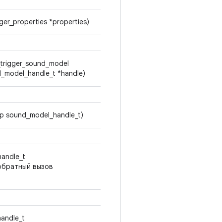
ger_properties *properties)
_trigger_sound_model
d_model_handle_t *handle)
р sound_model_handle_t)
andle_t
, обратный вызов
andle_t