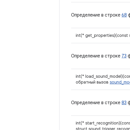
Определение в строке
68
ф
int(* get_properties)(const
Определение в строке
73
ф
int(* load_sound_model)(co
обратный вызов
sound_mod
Определение в строке
83
ф
int(* start_recognition)(con
struct sound_trigger_recog