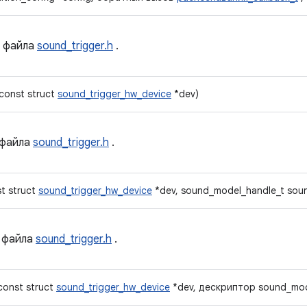
файла
sound_trigger.h
.
(const struct
sound_trigger_hw_device
*dev)
файла
sound_trigger.h
.
st struct
sound_trigger_hw_device
*dev, sound_model_handle_t sou
файла
sound_trigger.h
.
const struct
sound_trigger_hw_device
*dev, дескриптор sound_mod