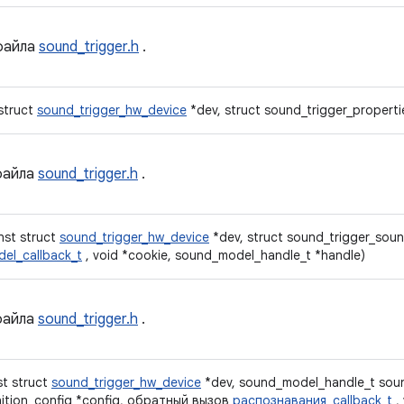
айла
sound_trigger.h
.
 struct
sound_trigger_hw_device
*dev, struct sound_trigger_properti
айла
sound_trigger.h
.
nst struct
sound_trigger_hw_device
*dev, struct sound_trigger_so
el_callback_t
, void *cookie, sound_model_handle_t *handle)
айла
sound_trigger.h
.
st struct
sound_trigger_hw_device
*dev, sound_model_handle_t sou
nition_config *config, обратный вызов
распознавания_callback_t
,