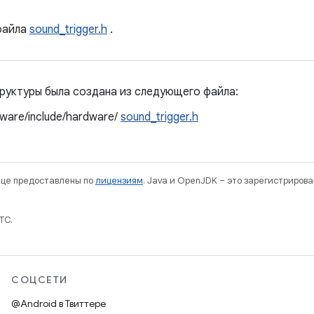
айла
sound_trigger.h
.
руктуры была создана из следующего файла:
ware/include/hardware/
sound_trigger.h
нице предоставлены по
лицензиям
. Java и OpenJDK – это зарегистриров
TC.
СОЦСЕТИ
@Android в Твиттере