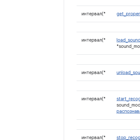
интервал(*
get_proper
интервал(*
load_soun
*sound_mo
интервал(*
unload_so
интервал(*
start_recog
sound_mode
распознава
интервал(*
stop_recog