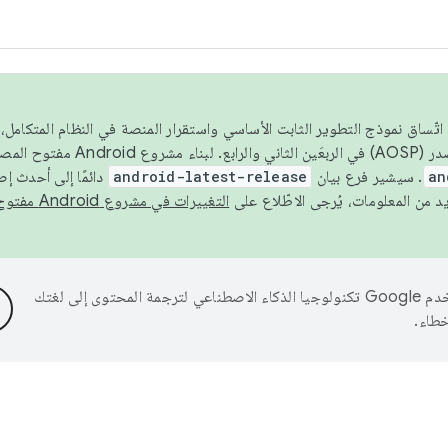
 عام 2026، ولضمان اتّساق نموذج التطوير الثابت الأساسي واستقرار المنصة في النظام المت
an
. سيشير فرع بيان
android-latest-release
دائمًا إلى أحدث إ
التغييرات في مشروع Android مفتوح المصدر
تستخدم Google تكنولوجيا الذكاء الاصطناعي لترجمة المحتوى إلى لغتك
خطاء.