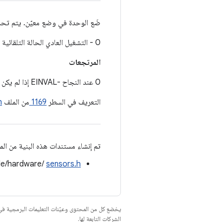
ضَع الوحدة في وضع معيّن. يتم تحدي
0 - التشغيل العادي الحالة التلقائية للوحدة 1 - وضع الاسترجاع تُحقِّق خدمة الاستشعار من إدخال البيانات لأجهزة الاستشعار المتوافقة في هذا الوضع.
المرتجعات
0 عند النجاح -EINVAL إذا لم يكن الوضع المطلوب متوافقًا -EPERM إذا لم يكن إجراء العملية مسموحًا به
التعريف في السطر
1169
من الملف
h
تم إنشاء مستندات هذه البنية من المل
de/hardware/
sensors.h
يخضع كل من المحتوى وعيّنات التعليمات البرمجية 
الشركات التابعة لها.