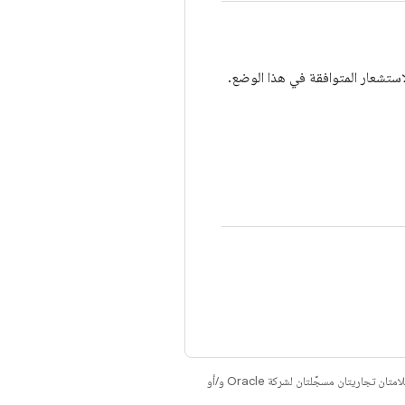
. إنّ Java وOpenJDK هما علامتان تجاريتان مسجَّلتان لشركة Oracle و/أو