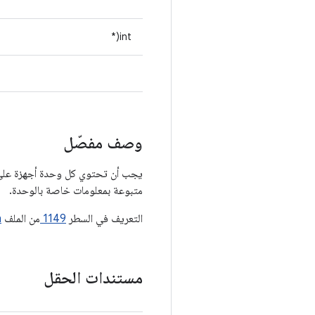
int(*
وصف مفصّل
يجب أن تحتوي كل وحدة أجهزة على بنية بيانات باسم HAL_MODULE_INFO_SYM، وي
متبوعة بمعلومات خاصة بالوحدة.
التعريف في السطر
1149
من الملف
h
مستندات الحقل