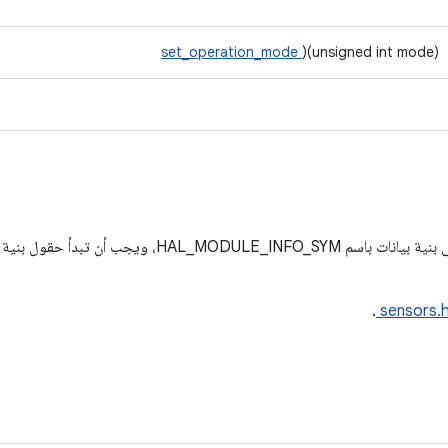
set_operation_mode
)(unsigned int mode)
جب أن تبدأ حقول بنية البيانات هذه بـ
.
sensors.