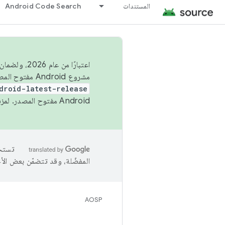
المستندات
Android Code Search
اعتبارًا من
مشروع Android مفتوح المصدر (AOSP) في الربعَين الثاني والرابع. لبناء مشروع Android مفتوح المصدر والمساهمة فيه، استخدِم
droid-latest-release
Android مفتوح المصدر. لمزيد من المعلومات، يُرجى الاطّلاع على
المفضّلة، وقد تتضمّن بعض الأ
AOSP