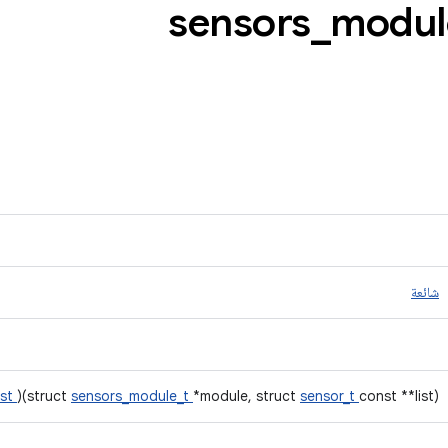
_
modul
شائعة
ist
)(struct
sensors_module_t
*module, struct
sensor_t
const **list)