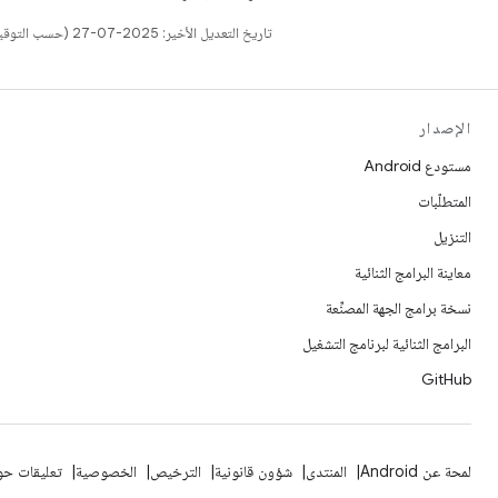
تاريخ التعديل الأخير: 2025-07-27 (حسب التوقيت العالمي المتفَّق عليه)
الإصدار
مستودع Android
المتطلّبات
التنزيل
معاينة البرامج الثنائية
نسخة برامج الجهة المصنِّعة
البرامج الثنائية لبرنامج التشغيل
GitHub
لمحة عن Android
المنتدى
شؤون قانونية
الترخيص
الخصوصية
تعليقات حول