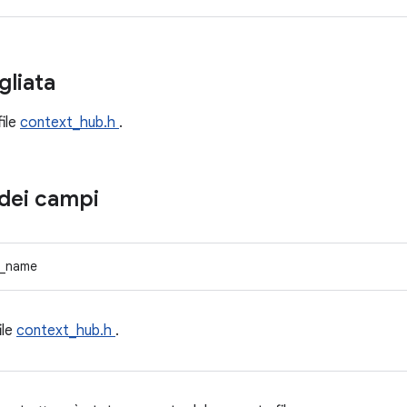
gliata
file
context_hub.h
.
dei campi
_name
ile
context_hub.h
.