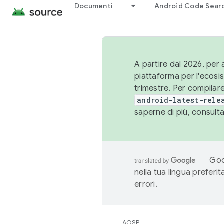
Documenti
Android Code Sear
A partire dal 2026, per a
piattaforma per l'ecos
trimestre. Per compilare
android-latest-rele
saperne di più, consult
Goo
nella tua lingua preferi
errori.
AOSP