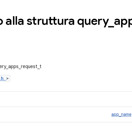
 alla struttura query
_
ap
query_apps_request_t
b.h
>
app_name