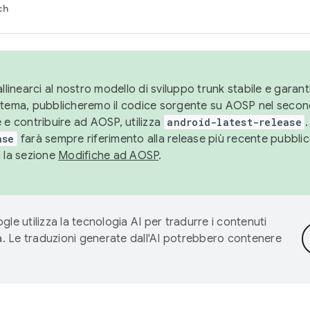
ch
llinearci al nostro modello di sviluppo trunk stabile e garantir
istema, pubblicheremo il codice sorgente su AOSP nel secon
 e contribuire ad AOSP, utilizza
android-latest-release
.
ase
farà sempre riferimento alla release più recente pubbli
a la sezione
Modifiche ad AOSP
.
gle utilizza la tecnologia AI per tradurre i contenuti
ta. Le traduzioni generate dall'AI potrebbero contenere