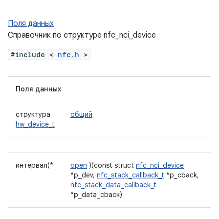
Поля данных
Справочник по структуре nfc_nci_device
#include <
nfc.h
>
Поля данных
структура
общий
hw_device_t
интервал(*
open
)(const struct
nfc_nci_device
*p_dev,
nfc_stack_callback_t
*p_cback,
nfc_stack_data_callback_t
*p_data_cback)