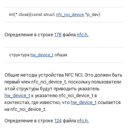
int(* close)(const struct
nfc_nci_device
*p_dev)
Определение в строке
178
файла
nfc.h.
структура
hw_device_t
общая
Общие методы устройства NFC NCI. Это
должен
быть
первый член nfc_nci_device_t, поскольку пользователи
этой структуры будут приводить указатель
hw_device_t
к указателю nfc_nci_device_t в
контекстах, где известно, что
hw_device_t
ссылается
на nfc_nci_device_t.
Определение в строке
124
файла
nfc.h.