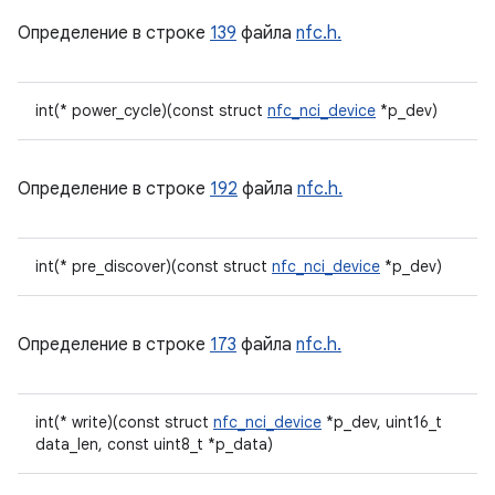
Определение в строке
139
файла
nfc.h.
int(* power_cycle)(const struct
nfc_nci_device
*p_dev)
Определение в строке
192
файла
nfc.h.
int(* pre_discover)(const struct
nfc_nci_device
*p_dev)
Определение в строке
173
файла
nfc.h.
int(* write)(const struct
nfc_nci_device
*p_dev, uint16_t
data_len, const uint8_t *p_data)