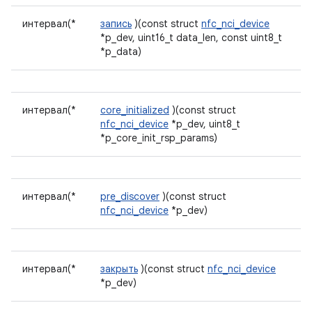
интервал(*
запись
)(const struct
nfc_nci_device
*p_dev, uint16_t data_len, const uint8_t
*p_data)
интервал(*
core_initialized
)(const struct
nfc_nci_device
*p_dev, uint8_t
*p_core_init_rsp_params)
интервал(*
pre_discover
)(const struct
nfc_nci_device
*p_dev)
интервал(*
закрыть
)(const struct
nfc_nci_device
*p_dev)