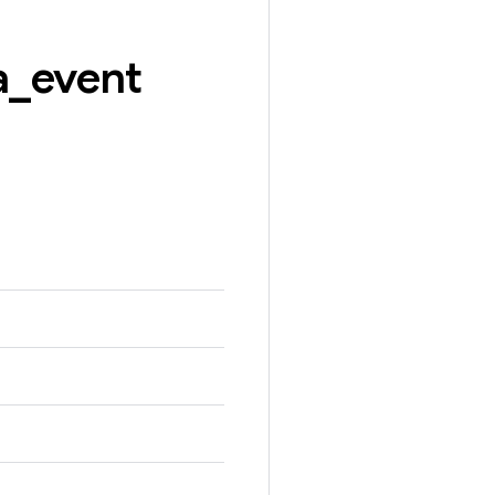
a
_
event