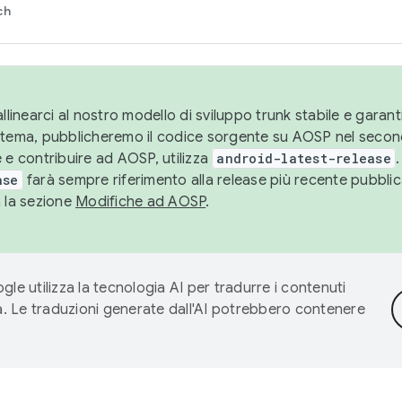
ch
llinearci al nostro modello di sviluppo trunk stabile e garantir
istema, pubblicheremo il codice sorgente su AOSP nel secon
 e contribuire ad AOSP, utilizza
android-latest-release
.
ase
farà sempre riferimento alla release più recente pubbli
a la sezione
Modifiche ad AOSP
.
gle utilizza la tecnologia AI per tradurre i contenuti
ta. Le traduzioni generate dall'AI potrebbero contenere