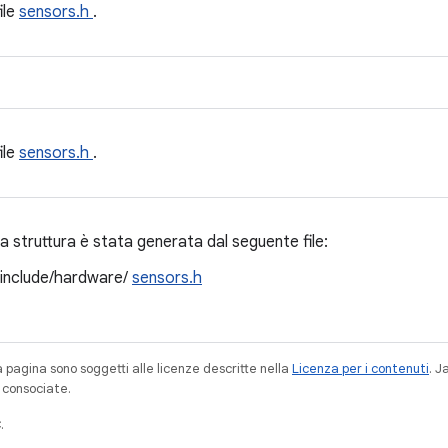
file
sensors.h
.
file
sensors.h
.
 struttura è stata generata dal seguente file:
/include/hardware/
sensors.h
a pagina sono soggetti alle licenze descritte nella
Licenza per i contenuti
. 
à consociate.
.