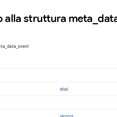
 alla struttura meta
_
dat
meta_data_event
what
sensore