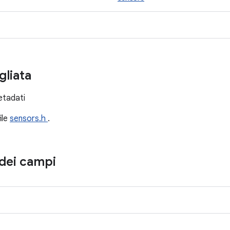
gliata
metadati
file
sensors.h
.
dei campi