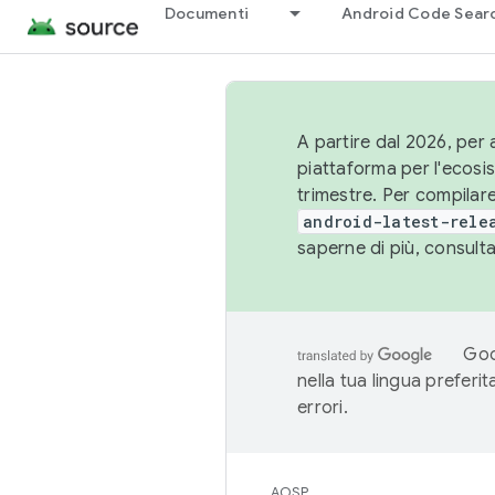
Documenti
Android Code Sear
A partire dal 2026, per a
piattaforma per l'ecos
trimestre. Per compilare
android-latest-rele
saperne di più, consult
Goo
nella tua lingua preferi
errori.
AOSP