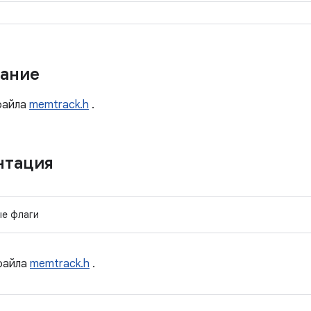
ание
айла
memtrack.h
.
нтация
ые флаги
айла
memtrack.h
.