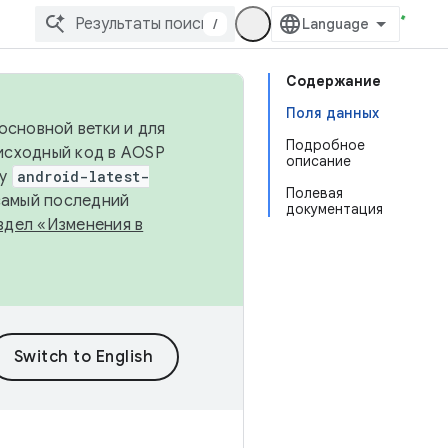
/
Содержание
Поля данных
основной ветки и для
Подробное
исходный код в AOSP
описание
ку
android-latest-
Полевая
 самый последний
документация
здел «Изменения в