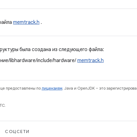
айла
memtrack.h
.
руктуры была создана из следующего файла:
ие/libhardware/include/hardware/
memtrack.h
нице предоставлены по
лицензиям
. Java и OpenJDK – это зарегистриров
TC.
СОЦСЕТИ