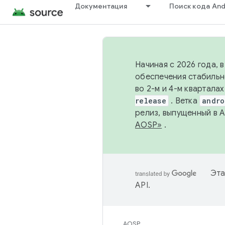
Документация
Поиск кода And
Начиная с 2026 года, 
обеспечения стабильн
во 2-м и 4-м квартала
release
. Ветка
andro
релиз, выпущенный в 
AOSP»
.
Эта
API
.
AOSP