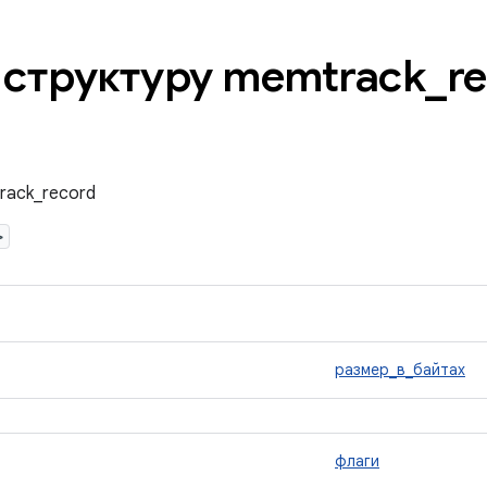
 структуру memtrack
_
r
rack_record
>
размер_в_байтах
флаги