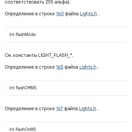
соответствовать 255 альфа).
Определение в строке
160
файла
Lights.h
.
int flashMode
См. константы LIGHT_FLASH_*.
Определение в строке
165
файла
Lights.h
.
int flashOffMS
Определение в строке
167
файла
Lights.h
.
int flashOnMS