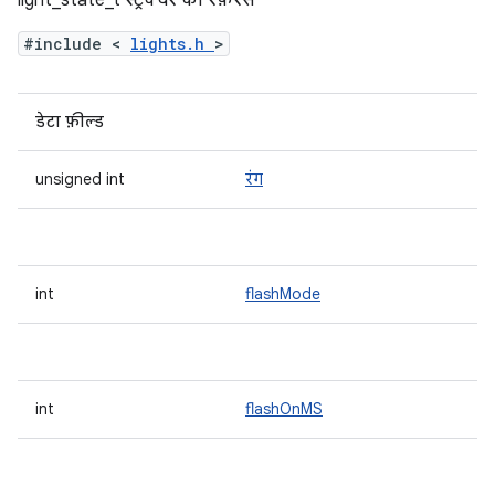
light_state_t स्ट्रक्चर का रेफ़रंस
#include <
lights.h
>
डेटा फ़ील्ड
unsigned int
रंग
int
flashMode
int
flashOnMS