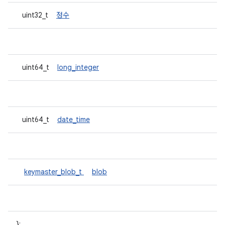
uint32_t
정수
uint64_t
long_integer
uint64_t
date_time
keymaster_blob_t
blob
};