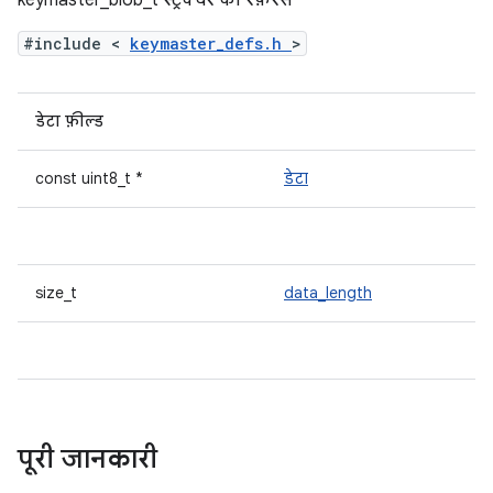
keymaster_blob_t स्ट्रक्चर का रेफ़रंस
#include <
keymaster_defs.h
>
डेटा फ़ील्ड
const uint8_t *
डेटा
size_t
data_length
पूरी जानकारी