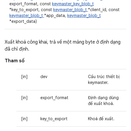
export_format, const
keymaster_key_blob_t
*key_to_export, const
keymaster_blob_t
*client_id, const
keymaster_blob_t
*app_data,
keymaster_blob_t
*export_data)
Xuất khoá công khai, trả về một mảng byte ở định dạng
đã chỉ định.
Tham số
[in]
dev
Cấu trúc thiết bị
keymaster.
[in]
export_format
Định dạng dùng
để xuất khoá.
[in]
key_to_export
Khoá để xuất.