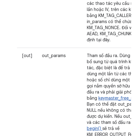
các thao tác yêu cầu số
lần hoặc IV, trên các kh
bằng KM_TAG_CALLER_
in_params có thể chứa t
KM_TAG_NONCE. Đối với 
AEAD, KM_TAG_CHUNK_SI
định tại đây.
[out]
out_params
Tham số đầu ra. Dùng để 
bổ sung từ quá trình khở
tác, đặc biệt là để trả v
dùng một lần từ các thao
hoặc số chỉ dùng một lầ
gọi nắm quyền sở hữu m
đầu ra và phải giải phó
bằng
keymaster_free_p
Bạn có thể đặt out_par
NULL nếu không có tham
được dự kiến. Nếu out_p
và các tham số đầu ra đư
begin()
sẽ trả về
KM_ERROR_OUTPUT_PAR