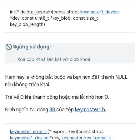
int(* delete_keypair)(const struct
keymaster1_device
*dev, const uint8_t *key_blob, const size_t
key_blob_length)
Ngừng sử dụng:
Xoá cặp khoá liên kết với blob khoá.
Hàm này là không bắt buộc và bạn nên đặt thành NULL
nếu không triển khai.
Trả về 0 khi thành công hoặc mã lỗi nhỏ hơn 0.
Định nghĩa tại dòng
88
của tệp
keymaster1.h
.
keymaster_error_t
(* export_key)(const struct
keymaster1_device
*dev,
keymaster_key_format_t