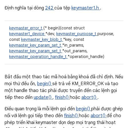
Định nghĩa tại dòng
242
của tệp
keymaster1.h
.
keymaster_error_t
(* begin)(const struct
keymaster1_device
*dev,
keymaster_purpose_t
purpose,
const
keymaster_key_blob_t
*key, const
keymaster_key_param_set_t
*in_params,
keymaster_key_param_set_t
*out_params,
keymaster_operation_handle_t
*operation_handle)
Bắt đầu một thao tác mã hoá bằng khoá đã chỉ định. Nếu
mọi thứ đều ổn,
begin()
sẽ trả về KM_ERROR_OK và tạo
một handle thao tác phải được truyền đến các lệnh gọi
tiếp theo đến
update()
,
finish()
hoặc
abort()
.
Điều quan trọng là mỗi lệnh gọi đến
begin()
phải được ghép
nối với lệnh gọi tiếp theo đến
finish()
hoặc
abort()
để cho
phép triển khai keymaster dọn dẹp mọi trạng thái hoạt