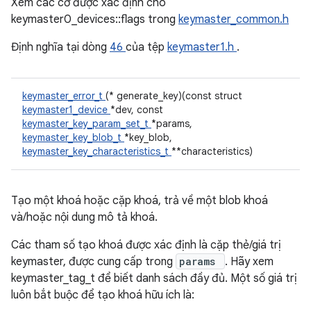
Xem các cờ được xác định cho
keymaster0_devices::flags trong
keymaster_common.h
Định nghĩa tại dòng
46
của tệp
keymaster1.h
.
keymaster_error_t
(* generate_key)(const struct
keymaster1_device
*dev, const
keymaster_key_param_set_t
*params,
keymaster_key_blob_t
*key_blob,
keymaster_key_characteristics_t
**characteristics)
Tạo một khoá hoặc cặp khoá, trả về một blob khoá
và/hoặc nội dung mô tả khoá.
Các tham số tạo khoá được xác định là cặp thẻ/giá trị
keymaster, được cung cấp trong
params
. Hãy xem
keymaster_tag_t để biết danh sách đầy đủ. Một số giá trị
luôn bắt buộc để tạo khoá hữu ích là: