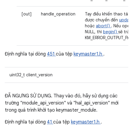
[out]
handle_operation
Tay điều khiển thao tác 
được chuyển đến
update
hoặc
abort()
. Nếu opera
NULL, thì
begin()
sẽ trả 
KM_ERROR_OUTPUT_PAR
Định nghĩa tại dòng
451
của tệp
keymaster1.h
.
uint32_t client_version
ĐÃ NGƯNG SỬ DỤNG. Thay vào đó, hãy sử dụng các
trường "module_api_version" và "hal_api_version" mới
trong quá trình khởi tạo keymaster_module.
Định nghĩa tại dòng
41
của tệp
keymaster1.h
.