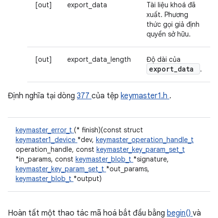
[out]
export_data
Tài liệu khoá đã
xuất. Phương
thức gọi giả định
quyền sở hữu.
[out]
export_data_length
Độ dài của
export
_
data
.
Định nghĩa tại dòng
377
của tệp
keymaster1.h
.
keymaster_error_t
(* finish)(const struct
keymaster1_device
*dev,
keymaster_operation_handle_t
operation_handle, const
keymaster_key_param_set_t
*in_params, const
keymaster_blob_t
*signature,
keymaster_key_param_set_t
*out_params,
keymaster_blob_t
*output)
Hoàn tất một thao tác mã hoá bắt đầu bằng
begin()
và