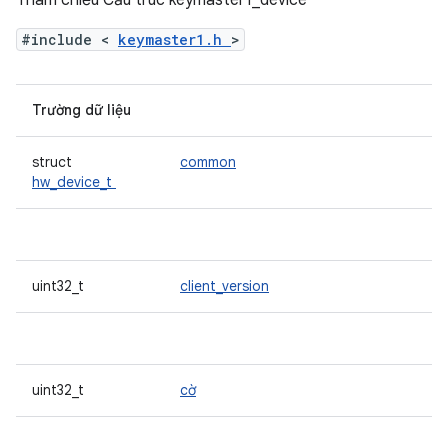
Tham chiếu Cấu trúc keymaster1_device
#include <
keymaster1.h
>
Trường dữ liệu
struct
common
hw_device_t
uint32_t
client_version
uint32_t
cờ