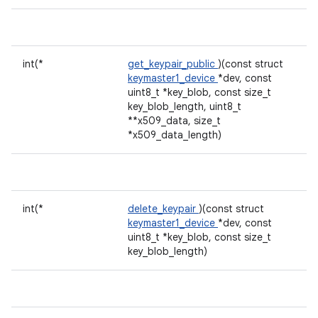
int(*
get_keypair_public
)(const struct
keymaster1_device
*dev, const
uint8_t *key_blob, const size_t
key_blob_length, uint8_t
**x509_data, size_t
*x509_data_length)
int(*
delete_keypair
)(const struct
keymaster1_device
*dev, const
uint8_t *key_blob, const size_t
key_blob_length)