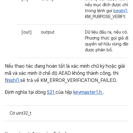
nếu mục đích được chỉ đ
trong lệnh gọi
begin()
là
KM_PURPOSE_VERIFY.
[out]
output
Dữ liệu đầu ra, nếu có.
Phương thức gọi giả định
quyền sở hữu vùng đệm
được phân bổ.
Nếu thao tác đang hoàn tất là xác minh chữ ký hoặc giải
mã và xác minh ở chế độ AEAD không thành công, thì
finish()
sẽ trả về KM_ERROR_VERIFICATION_FAILED.
Định nghĩa tại dòng
521
của tệp
keymaster1.h
.
Cờ uint32_t