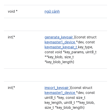
void *
ngữ cảnh
int(*
generate_keypair
)(const struct
keymaster1_device
*dev, const
keymaster_keypair_t
key_type,
const void *key_params, uint8_t
**key_blob, size_t
*key_blob_length)
int(*
import_keypair
)(const struct
keymaster1_device
*dev, const
uint8_t *key, const size_t
key_length, uint8_t **key_blob,
size_t *key_blob_length)