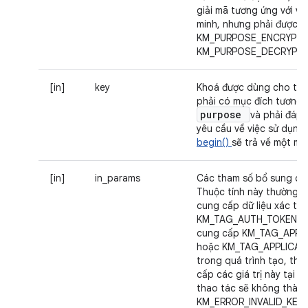
giải mã tương ứng với vi
minh, nhưng phải được ch
KM_PURPOSE_ENCRYPT 
KM_PURPOSE_DECRYPT.
[in]
key
Khoá được dùng cho tha
phải có mục đích tương t
purpose
và phải đáp 
yêu cầu về việc sử dụng
begin()
sẽ trả về một mã 
[in]
in_params
Các tham số bổ sung cho
Thuộc tính này thường 
cung cấp dữ liệu xác thự
KM_TAG_AUTH_TOKEN. N
cung cấp KM_TAG_APPLI
hoặc KM_TAG_APPLICAT
trong quá trình tạo, thì
cấp các giá trị này tại đ
thao tác sẽ không thành 
KM_ERROR_INVALID_KEY_B