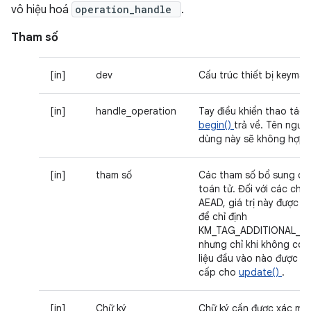
vô hiệu hoá
operation_handle
.
Tham số
[in]
dev
Cấu trúc thiết bị keymas
[in]
handle_operation
Tay điều khiển thao tác 
begin()
trả về. Tên người
dùng này sẽ không hợp l
[in]
tham số
Các tham số bổ sung ch
toán tử. Đối với các chế
AEAD, giá trị này được d
để chỉ định
KM_TAG_ADDITIONAL_DA
nhưng chỉ khi không có 
liệu đầu vào nào được c
cấp cho
update()
.
[in]
Chữ ký
Chữ ký cần được xác min