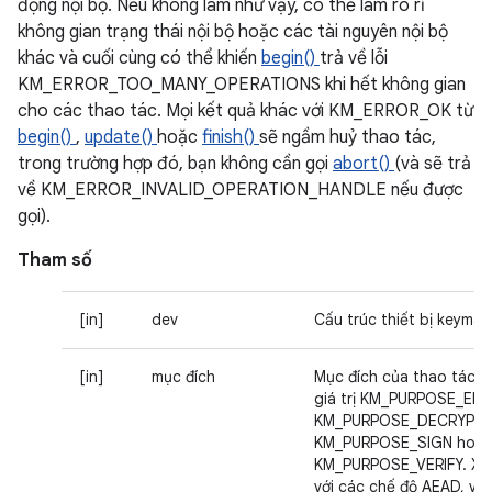
động nội bộ. Nếu không làm như vậy, có thể làm rò rỉ
không gian trạng thái nội bộ hoặc các tài nguyên nội bộ
khác và cuối cùng có thể khiến
begin()
trả về lỗi
KM_ERROR_TOO_MANY_OPERATIONS khi hết không gian
cho các thao tác. Mọi kết quả khác với KM_ERROR_OK từ
begin()
,
update()
hoặc
finish()
sẽ ngầm huỷ thao tác,
trong trường hợp đó, bạn không cần gọi
abort()
(và sẽ trả
về KM_ERROR_INVALID_OPERATION_HANDLE nếu được
gọi).
Tham số
[in]
dev
Cấu trúc thiết bị keymas
[in]
mục đích
Mục đích của thao tác, 
giá trị KM_PURPOSE_EN
KM_PURPOSE_DECRYPT,
KM_PURPOSE_SIGN hoặ
KM_PURPOSE_VERIFY. Xin 
với các chế độ AEAD, vi