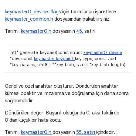
keymaster0_device::flags
için tanımlanan işaretlere
keymaster_common.h
dosyasından bakabilirsiniz.
Tanımı,
keymaster0.h
dosyasının
45.
satırı
int(* generate_keypair)(const struct
keymaster0_device
*dev, const
keymaster_keypair_t
key_type, const void
*key_params, uint8_t **key_blob, size_t *key_blob_length)
Genel ve özel anahtar oluşturur. Döndürülen anahtar
kümesi opaktır ve imzalama ve doğrulama için daha sonra
sağlanmalıdır.
Döndürülen değer: Başarılı olduğunda 0, aksi takdirde
0'dan küçük bir hata kodu.
Tanımı,
keymaster0.h
dosyasının
55. satırı
içindedir.