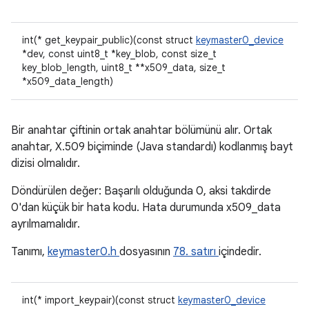
int(* get_keypair_public)(const struct
keymaster0_device
*dev, const uint8_t *key_blob, const size_t
key_blob_length, uint8_t **x509_data, size_t
*x509_data_length)
Bir anahtar çiftinin ortak anahtar bölümünü alır. Ortak
anahtar, X.509 biçiminde (Java standardı) kodlanmış bayt
dizisi olmalıdır.
Döndürülen değer: Başarılı olduğunda 0, aksi takdirde
0'dan küçük bir hata kodu. Hata durumunda x509_data
ayrılmamalıdır.
Tanımı,
keymaster0.h
dosyasının
78. satırı
içindedir.
int(* import_keypair)(const struct
keymaster0_device