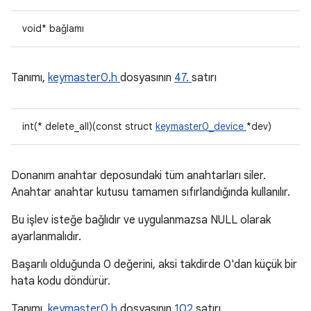
void* bağlamı
Tanımı,
keymaster0.h
dosyasının
47.
satırı
int(* delete_all)(const struct
keymaster0_device
*dev)
Donanım anahtar deposundaki tüm anahtarları siler.
Anahtar anahtar kutusu tamamen sıfırlandığında kullanılır.
Bu işlev isteğe bağlıdır ve uygulanmazsa NULL olarak
ayarlanmalıdır.
Başarılı olduğunda 0 değerini, aksi takdirde 0'dan küçük bir
hata kodu döndürür.
Tanımı,
keymaster0.h
dosyasının
102
satırı