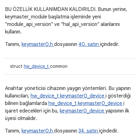
BU ÖZELLİK KULLANIMDAN KALDIRILDI. Bunun yerine,
keymaster_module başlatma işleminde yeni
"module_api_version" ve "hal_api_version" alanlarını
kullanın.
Tanımı,
keymaster0.h
dosyasının
40. satırı
içindedir.
struct
hw_device_t
common
Anahtar yöneticisi cihazının yaygın yöntemleri. Bu yapının
kullanıcıları,
hw_device_t
keymaster0_device
i gösterdiği
bilinen bağlamlarda
hw_device_t
keymaster0_device
i
işaret edecekleri için bu,
keymaster0_device
yapısının ilk
üyesi olmalıdır.
Tanımı,
keymaster0.h
dosyasının
34. satırı
içindedir.