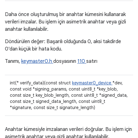
Daha önce oluşturulmuş bir anahtar kümesini kullanarak
verileri imzalar. Bu işlem için asimetrik anahtar veya gizli
anahtar kullanılabilir.
Döndürülen değer: Başarılı olduğunda 0, aksi takdirde
0'dan küçük bir hata kodu.
Tanımı,
keymaster0.h
dosyasının
110
satırı
int(* verify_data)(const struct
keymaster0_device
*dev,
const void *signing_params, const uint8_t *key_blob,
const size_t key_blob_length, const uint8_t *signed_data,
const size_t signed_data_length, const uint8_t
*signature, const size_t signature_length)
Anahtar kümesiyle imzalanan verileri doğrular. Bu işlem için
asimetrik anahtar veya gizli anahtar kullanılabilir.