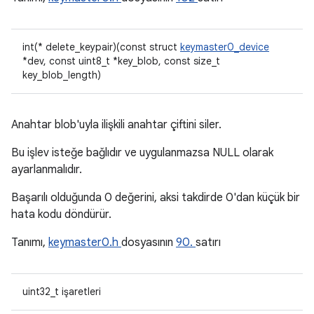
int(* delete_keypair)(const struct
keymaster0_device
*dev, const uint8_t *key_blob, const size_t
key_blob_length)
Anahtar blob'uyla ilişkili anahtar çiftini siler.
Bu işlev isteğe bağlıdır ve uygulanmazsa NULL olarak
ayarlanmalıdır.
Başarılı olduğunda 0 değerini, aksi takdirde 0'dan küçük bir
hata kodu döndürür.
Tanımı,
keymaster0.h
dosyasının
90.
satırı
uint32_t işaretleri