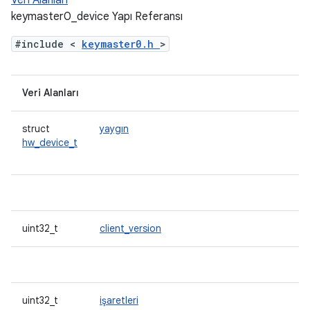
Veri Alanları
keymaster0_device Yapı Referansı
#include <
keymaster0.h
>
Veri Alanları
struct
yaygın
hw_device_t
uint32_t
client_version
uint32_t
işaretleri