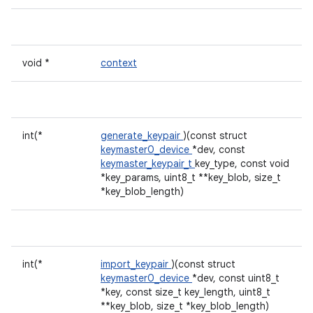
void *
context
int(*
generate_keypair
)(const struct
keymaster0_device
*dev, const
keymaster_keypair_t
key_type, const void
*key_params, uint8_t **key_blob, size_t
*key_blob_length)
int(*
import_keypair
)(const struct
keymaster0_device
*dev, const uint8_t
*key, const size_t key_length, uint8_t
**key_blob, size_t *key_blob_length)