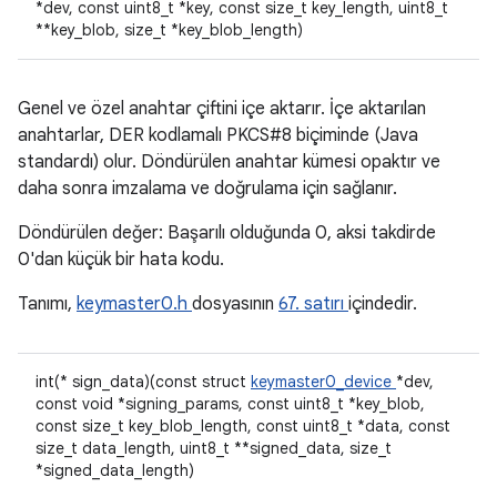
*dev, const uint8_t *key, const size_t key_length, uint8_t
**key_blob, size_t *key_blob_length)
Genel ve özel anahtar çiftini içe aktarır. İçe aktarılan
anahtarlar, DER kodlamalı PKCS#8 biçiminde (Java
standardı) olur. Döndürülen anahtar kümesi opaktır ve
daha sonra imzalama ve doğrulama için sağlanır.
Döndürülen değer: Başarılı olduğunda 0, aksi takdirde
0'dan küçük bir hata kodu.
Tanımı,
keymaster0.h
dosyasının
67. satırı
içindedir.
int(* sign_data)(const struct
keymaster0_device
*dev,
const void *signing_params, const uint8_t *key_blob,
const size_t key_blob_length, const uint8_t *data, const
size_t data_length, uint8_t **signed_data, size_t
*signed_data_length)