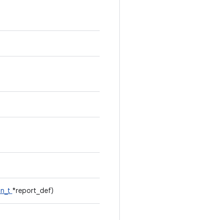
on_t
*report_def)