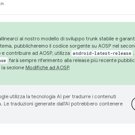
ch
llinearci al nostro modello di sviluppo trunk stabile e garantir
istema, pubblicheremo il codice sorgente su AOSP nel secon
 e contribuire ad AOSP, utilizza
android-latest-release
.
ase
farà sempre riferimento alla release più recente pubbli
a la sezione
Modifiche ad AOSP
.
gle utilizza la tecnologia AI per tradurre i contenuti
ta. Le traduzioni generate dall'AI potrebbero contenere