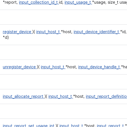
*report,
input_collection_id_t
id,
input_usage_t
*usage, size_t us
register_device
)(
input_host_t
*host,
input_device_identifier_t
*id
*d)
unregister_device
)(
input_host_t
*host,
input_device_handle_t
*ha
input_allocate_report
)(
input_host_t
*host,
input_report_definiti
input_report_set_usage_int
)(
input_host_t
*host,
input_report_t
*