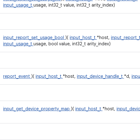
input_usage_t
usage, int32_t value, int32_t arity_index)
input_report_set_usage_bool
)(
input_host_t
*host,
input_report_
input_usage_t
usage, bool value, int32_t arity_index)
report_event
)(
input_host_t
*host,
input_device_handle_t
*d,
inp
input_get_device_property_map
)(
input_host_t
*host,
input_devic