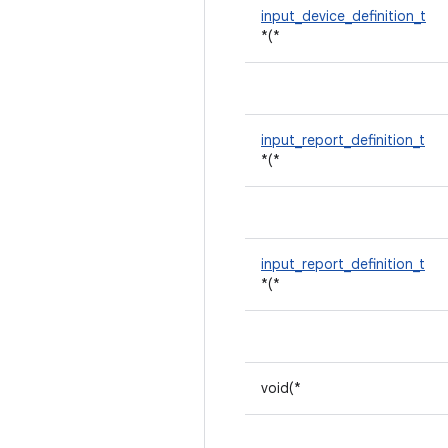
input_device_definition_t
*(*
input_report_definition_t
*(*
input_report_definition_t
*(*
void(*