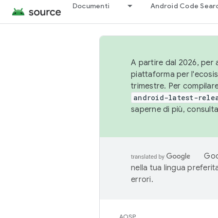
Documenti
Android Code Sear
A partire dal 2026, per a
piattaforma per l'ecos
trimestre. Per compilare
android-latest-rele
saperne di più, consult
Goo
nella tua lingua preferi
errori.
AOSP