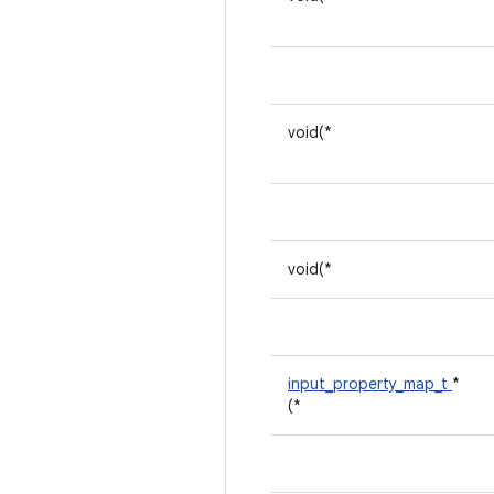
void(*
void(*
input_property_map_t
*
(*