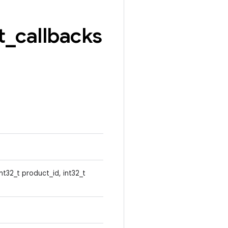
t
_
callbacks
nt32_t product_id, int32_t