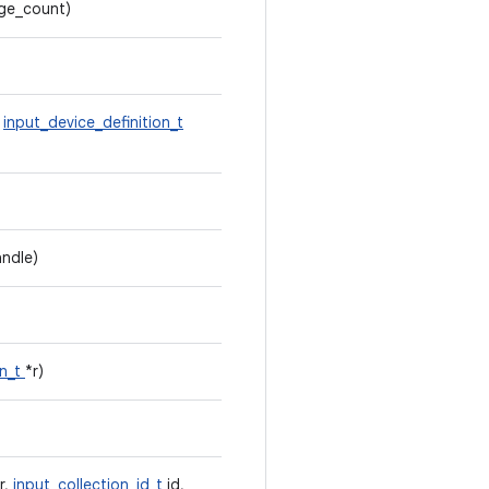
age_count)
,
input_device_definition_t
ndle)
on_t
*r)
r,
input_collection_id_t
id,