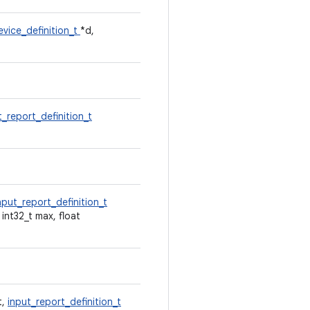
evice_definition_t
*d,
t_report_definition_t
nput_report_definition_t
 int32_t max, float
t,
input_report_definition_t