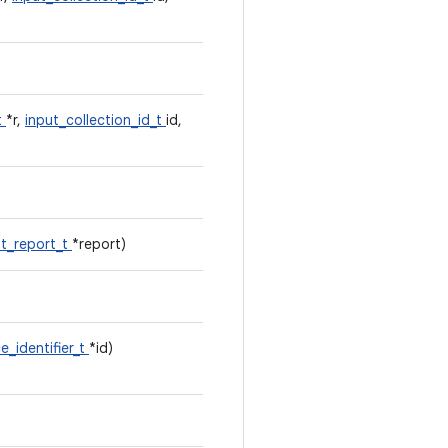
t
*r,
input_collection_id_t
id,
ut_report_t
*report)
e_identifier_t
*id)