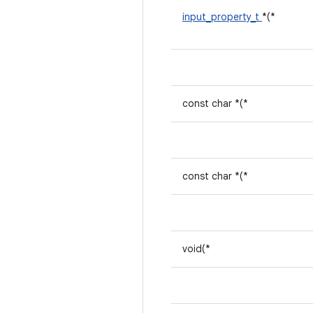
input_property_t
*(*
const char *(*
const char *(*
void(*