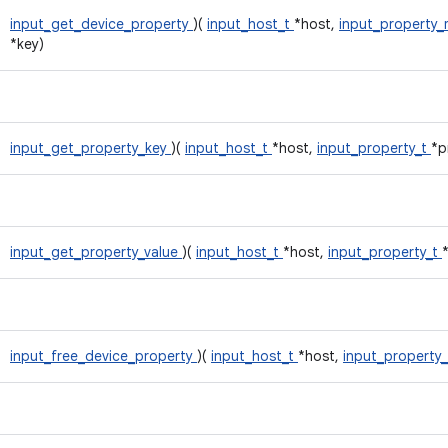
input_get_device_property
)(
input_host_t
*host,
input_property
*key)
input_get_property_key
)(
input_host_t
*host,
input_property_t
*p
input_get_property_value
)(
input_host_t
*host,
input_property_t
input_free_device_property
)(
input_host_t
*host,
input_property