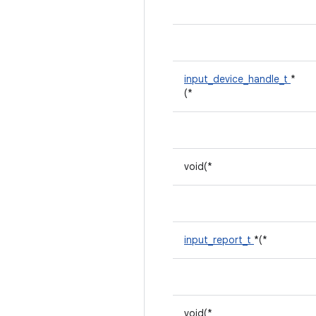
input_device_handle_t
*
(*
void(*
input_report_t
*(*
void(*