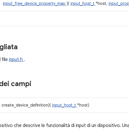
input_free_device_property_map
)(
input_host_t
*host,
input_pro
gliata
 file
input.h
.
dei campi
* create_device_definition)(
input_host_t
*host)
ositivo che descrive le funzionalità di input di un dispositivo. Un