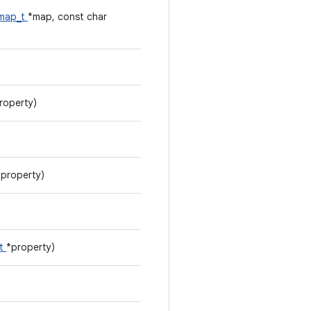
_map_t
*map, const char
roperty)
*property)
_t
*property)