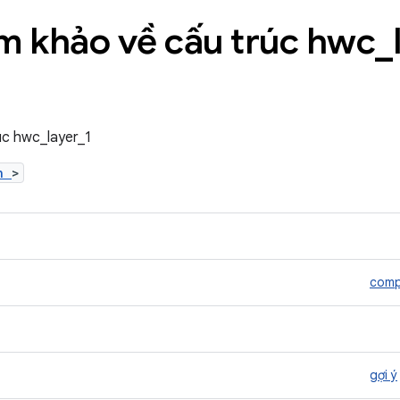
am khảo về cấu trúc hwc
_
rúc hwc_layer_1
.h
>
comp
gợi ý