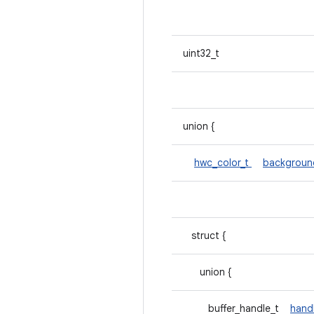
uint32_t
union {
hwc_color_t
backgroun
struct {
union {
buffer_handle_t
hand