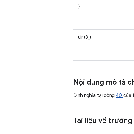
};
uint8_t
Nội dung mô tả ch
Định nghĩa tại dòng
40
của 
Tài liệu về trường