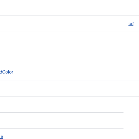
cờ
dColor
le