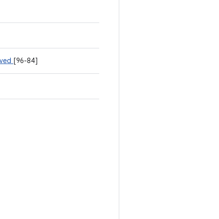
rved
[96-84]