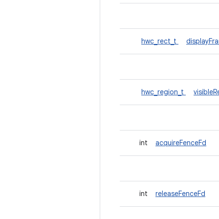
hwc_rect_t
displayFr
hwc_region_t
visible
int
acquireFenceFd
int
releaseFenceFd