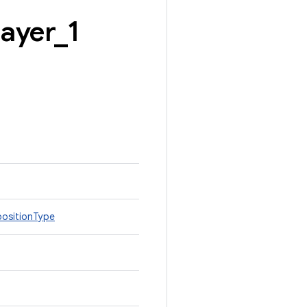
layer
_
1
ositionType