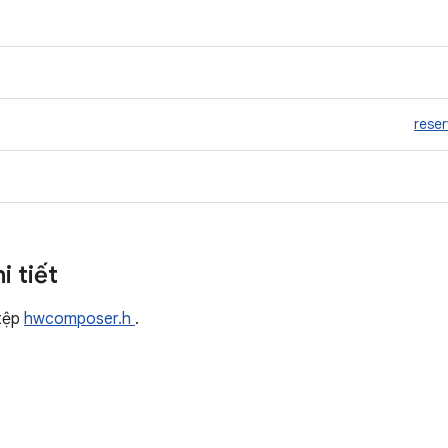
rese
i tiết
tệp
hwcomposer.h
.