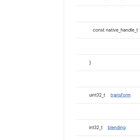
const native_handle_
}
uint32_t
transform
int32_t
blending