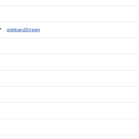
t *
sidebandStream