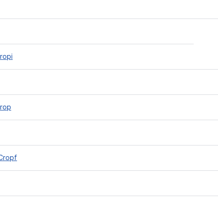
ropi
rop
Cropf