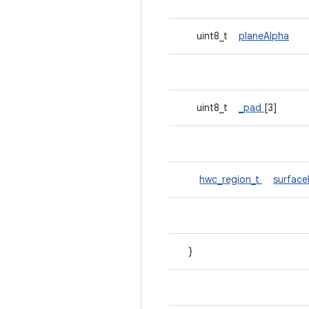
uint8_t
planeAlpha
uint8_t
_pad
[3]
hwc_region_t
surfac
}