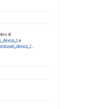
mbro di
w_device_t
a
omposer_device_1
.