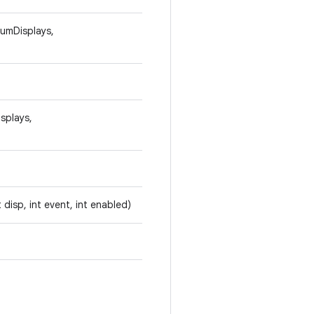
numDisplays,
splays,
t disp, int event, int enabled)