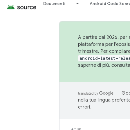
Documenti
Android Code Sear
A partire dal 2026, per a
piattaforma per l'ecos
trimestre. Per compilare
android-latest-rele
saperne di più, consult
Goo
nella tua lingua preferi
errori.
AOSP