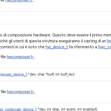
file
hwcomposer.h
.
ivo di composizione hardware. Questo
deve essere
il primo me
iché gli utenti di questa struttura eseguiranno il casting di un
h
 contesti in cui è noto che
hw_device_t
fa riferimento a
hwc_c
 file
hwcomposer.h
.
mposer_device_1
*dev, char *buff, int buff_len)
 file
hwcomposer.h
.
wc_composer_device_1
*dev, int disp, int event, int enabled)