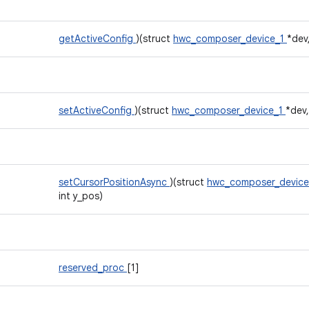
getActiveConfig
)(struct
hwc_composer_device_1
*dev,
setActiveConfig
)(struct
hwc_composer_device_1
*dev,
setCursorPositionAsync
)(struct
hwc_composer_devic
int y_pos)
reserved_proc
[1]