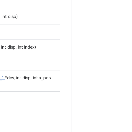
 int disp)
 int disp, int index)
e_1
*dev, int disp, int x_pos,