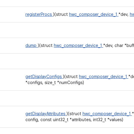
registerProcs
)(struct
hwc_composer_device_1
*dev,
h
dump
)(struct
hwc_composer_device_1
*dev, char *buff
getDisplayConfigs
)(struct
hwc_composer_device_1
*de
*configs, size_t *numConfigs)
getDisplayAttributes
)(struct
hwc_composer_device_1
*
config, const uint32_t *attributes, int32_t *values)