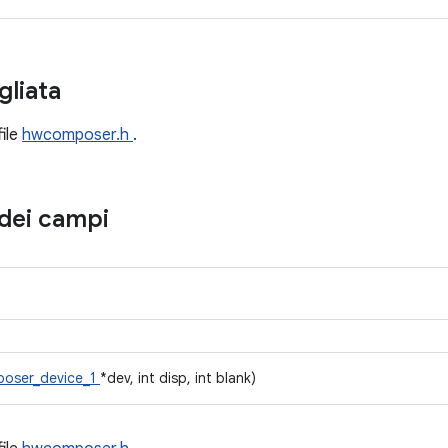
gliata
file
hwcomposer.h
.
dei campi
oser_device_1
*dev, int disp, int blank)