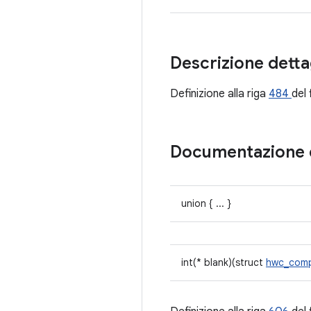
Descrizione detta
Definizione alla riga
484
del 
Documentazione 
union { ... }
int(* blank)(struct
hwc_comp