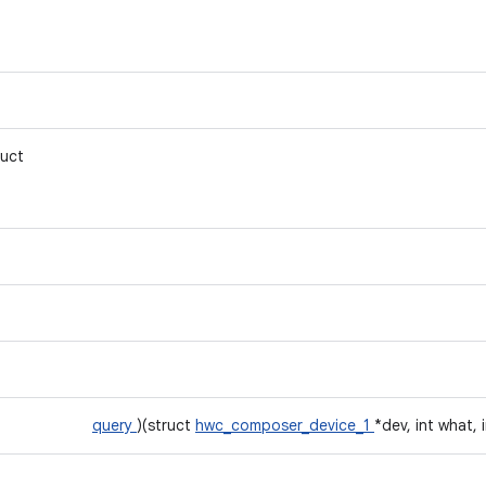
ruct
query
)(struct
hwc_composer_device_1
*dev, int what, 