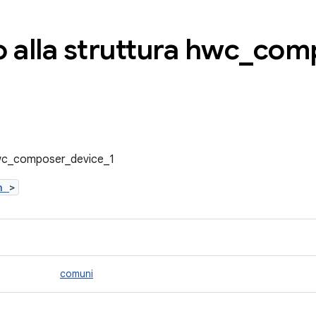
 alla struttura hwc
_
com
 hwc_composer_device_1
.h
>
comuni