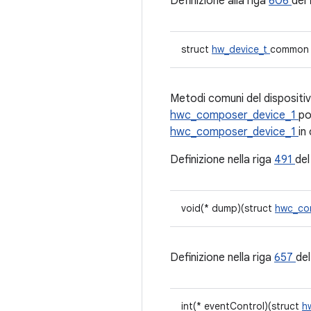
Definizione alla riga
606
del 
struct
hw_device_t
common
Metodi comuni del disposit
hwc_composer_device_1
po
hwc_composer_device_1
in
Definizione nella riga
491
del
void(* dump)(struct
hwc_co
Definizione nella riga
657
del
int(* eventControl)(struct
h