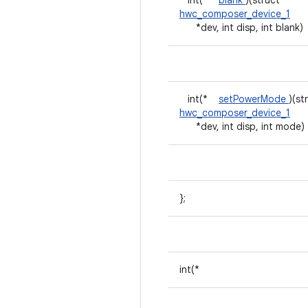
int(*
blank
)(struct
hwc_composer_device_1
*dev, int disp, int blank)
int(*
setPowerMode
)(st
hwc_composer_device_1
*dev, int disp, int mode)
};
int(*