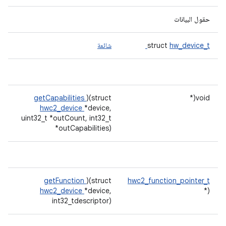
حقول البيانات
hw_device_t
struct
شائعة
getCapabilities
)(struct
void(*
hwc2_device
*device,
uint32_t *outCount, int32_t
*outCapabilities)
getFunction
)(struct
hwc2_function_pointer_t
hwc2_device
*device,
(*
int32_tdescriptor)