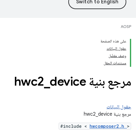
AOSP
على هذه الصفحة
حقول البيانات
وصف مفصّل
مستندات الحقل
مرجع بنية hwc2
device
_
حقول البيانات
مرجع بنية hwc2_device
#include <
hwcomposer2.h
>