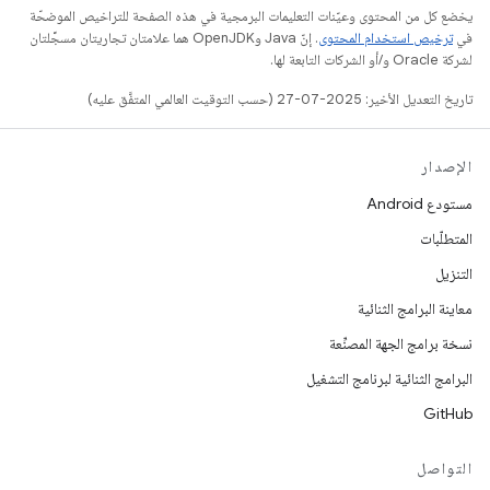
يخضع كل من المحتوى وعيّنات التعليمات البرمجية في هذه الصفحة للتراخيص الموضحّة
في
ترخيص استخدام المحتوى
. إنّ Java وOpenJDK هما علامتان تجاريتان مسجَّلتان
لشركة Oracle و/أو الشركات التابعة لها.
تاريخ التعديل الأخير: 2025-07-27 (حسب التوقيت العالمي المتفَّق عليه)
الإصدار
مستودع Android
المتطلّبات
التنزيل
معاينة البرامج الثنائية
نسخة برامج الجهة المصنِّعة
البرامج الثنائية لبرنامج التشغيل
GitHub
التواصل