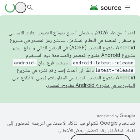
اعتبارًا من عام 2026، ولضمان اتّساق نموذج التطوير الثابت الأساسي
واستقرار المنصة في النظام المتكامل، سننشر رمز المصدر في مشروع
Android مفتوح المصدر (AOSP) في الربعَين الثاني والرابع. لبناء
مشروع Android مفتوح المصدر والمساهمة فيه، استخدِم
android-latest-release
. سيشير فرع بيان
android-
latest-release
دائمًا إلى أحدث إصدار تم نشره في مشروع
Android مفتوح المصدر. لمزيد من المعلومات، يُرجى الاطّلاع على
التغييرات في مشروع Android مفتوح المصدر
.
تستخدم Google تكنولوجيا الذكاء الاصطناعي لترجمة المحتوى إلى
لغتك المفضّلة، وقد تتضمّن بعض الأخطاء.