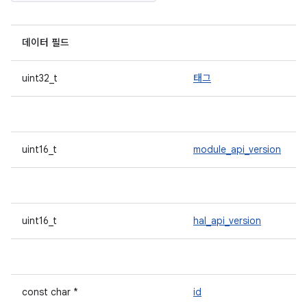
데이터 필드
uint32_t
태그
uint16_t
module_api_version
uint16_t
hal_api_version
const char *
id