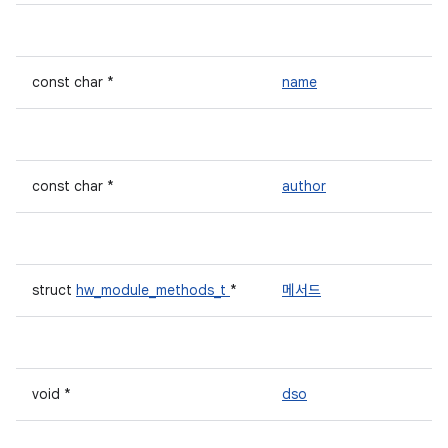
const char *
name
const char *
author
struct
hw_module_methods_t
*
메서드
void *
dso