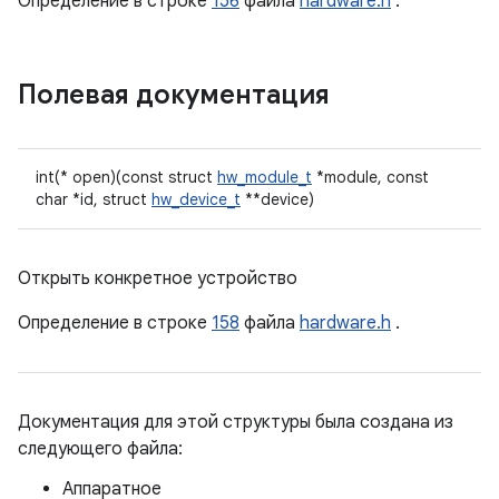
Определение в строке
156
файла
hardware.h
.
Полевая документация
int(* open)(const struct
hw_module_t
*module, const
char *id, struct
hw_device_t
**device)
Открыть конкретное устройство
Определение в строке
158
файла
hardware.h
.
Документация для этой структуры была создана из
следующего файла:
Аппаратное