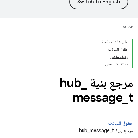
AOSP
على هذه الصفحة
حقول البيانات
وصف مفصّل
مستندات الحقل
مرجع بنية hub
_
message
_
t
حقول البيانات
مرجع بنية hub_message_t