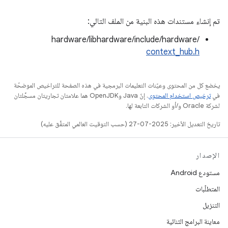
تم إنشاء مستندات هذه البنية من الملف التالي:
hardware/libhardware/include/hardware/
context_hub.h
يخضع كل من المحتوى وعيّنات التعليمات البرمجية في هذه الصفحة للتراخيص الموضحّة
في
ترخيص استخدام المحتوى
. إنّ Java وOpenJDK هما علامتان تجاريتان مسجَّلتان
لشركة Oracle و/أو الشركات التابعة لها.
تاريخ التعديل الأخير: 2025-07-27 (حسب التوقيت العالمي المتفَّق عليه)
الإصدار
مستودع Android
المتطلّبات
التنزيل
معاينة البرامج الثنائية