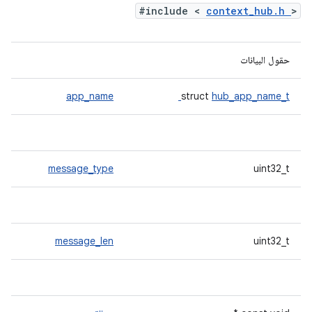
#include <
context_hub.h
>
حقول البيانات
app_name
struct
hub_app_name_t
message_type
uint32_t
message_len
uint32_t