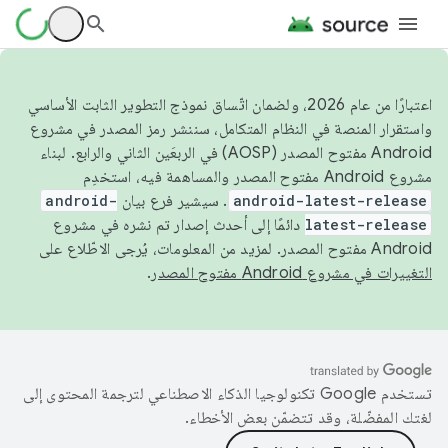
اعتبارًا من عام 2026، ولضمان اتّساق نموذج التطوير الثابت الأساسي
واستقرار المنصة في النظام المتكامل، سننشر رمز المصدر في مشروع
Android مفتوح المصدر (AOSP) في الربعَين الثاني والرابع. لبناء
مشروع Android مفتوح المصدر والمساهمة فيه، استخدِم
android-latest-release
. سيشير فرع بيان
android-
latest-release
دائمًا إلى أحدث إصدار تم نشره في مشروع
Android مفتوح المصدر. لمزيد من المعلومات، يُرجى الاطّلاع على
التغييرات في مشروع Android مفتوح المصدر
.
تستخدم Google تكنولوجيا الذكاء الاصطناعي لترجمة المحتوى إلى
لغتك المفضّلة، وقد تتضمّن بعض الأخطاء.