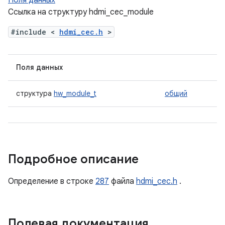
Поля данных
Ссылка на структуру hdmi_cec_module
#include <
hdmi_cec.h
>
Поля данных
структура
hw_module_t
общий
Подробное описание
Определение в строке
287
файла
hdmi_cec.h
.
Полевая документация