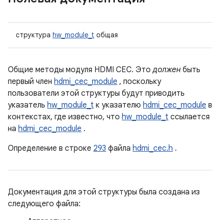
структура
hw_module_t
общая
Общие методы модуля HDMI CEC. Это
должен
быть
первый член
hdmi_cec_module
, поскольку
пользователи этой структуры будут приводить
указатель
hw_module_t
к указателю
hdmi_cec_module
в
контекстах, где известно, что
hw_module_t
ссылается
на
hdmi_cec_module
.
Определение в строке
293
файла
hdmi_cec.h
.
Документация для этой структуры была создана из
следующего файла: