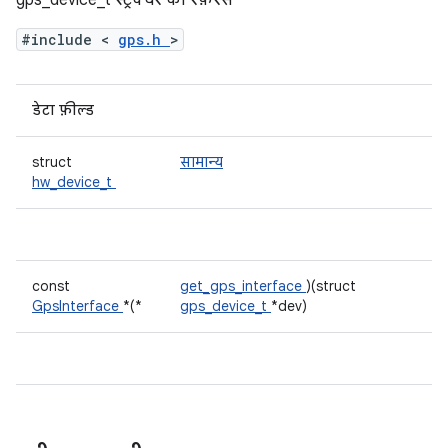
gps_device_t स्ट्रक्चर का रेफ़रंस
#include <
gps.h
>
डेटा फ़ील्ड
struct
सामान्य
hw_device_t
const
get_gps_interface
)(struct
GpsInterface
*(*
gps_device_t
*dev)