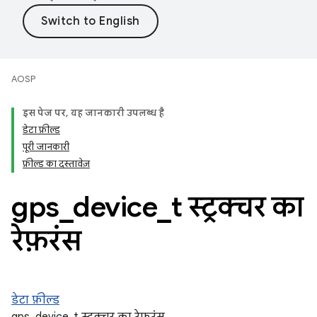
AOSP
इस पेज पर, यह जानकारी उपलब्ध है
डेटा फ़ील्ड
पूरी जानकारी
फ़ील्ड का दस्तावेज़
gps
_
device
_
t स्ट्रक्चर का
रेफ़रंस
डेटा फ़ील्ड