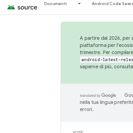
Documenti
Android Code Sear
A partire dal 2026, per a
piattaforma per l'ecos
trimestre. Per compilare
android-latest-rele
saperne di più, consult
Goo
nella tua lingua preferi
errori.
AOSP