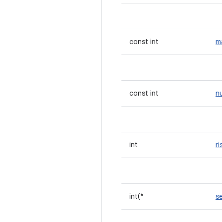
const int
m
const int
n
int
r
int(*
s