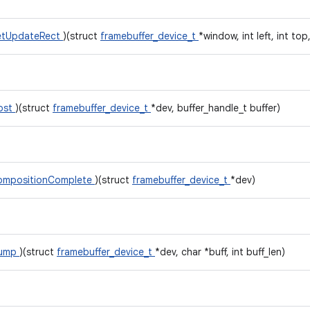
etUpdateRect
)(struct
framebuffer_device_t
*window, int left, int top
ost
)(struct
framebuffer_device_t
*dev, buffer_handle_t buffer)
ompositionComplete
)(struct
framebuffer_device_t
*dev)
ump
)(struct
framebuffer_device_t
*dev, char *buff, int buff_len)