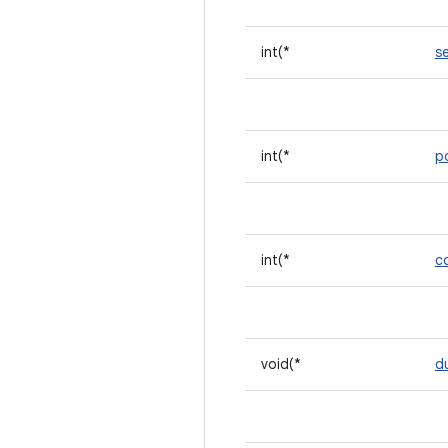
int(*
s
int(*
p
int(*
c
void(*
d