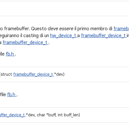
ivo framebuffer. Questo
deve essere
il primo membro di
frameb
eguiranno il casting di un
hw_device_t
a
framebuffer_device_t
i
 a
framebuffer_device_t
.
file
fb.h
.
(struct
framebuffer_device_t
*dev)
file
fb.h
.
ffer_device_t
*dev, char *buff, int buff_len)