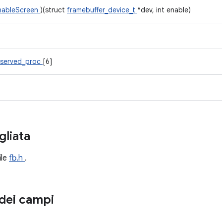
nableScreen
)(struct
framebuffer_device_t
*dev, int enable)
eserved_proc
[6]
gliata
ile
fb.h
.
dei campi