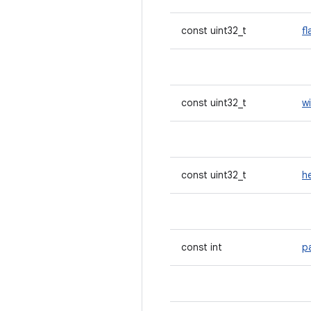
const uint32_t
fl
const uint32_t
w
const uint32_t
h
const int
p