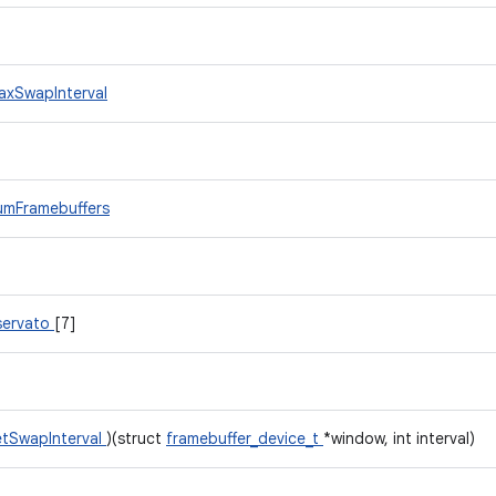
axSwapInterval
umFramebuffers
iservato
[7]
etSwapInterval
)(struct
framebuffer_device_t
*window, int interval)