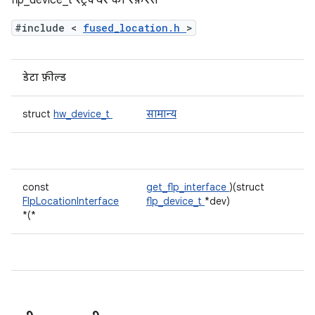
flp_device_t स्ट्रक्चर का रेफ़रंस
#include <
fused_location.h
>
डेटा फ़ील्ड
struct
hw_device_t
सामान्य
const
get_flp_interface
)(struct
FlpLocationInterface
flp_device_t
*dev)
*(*