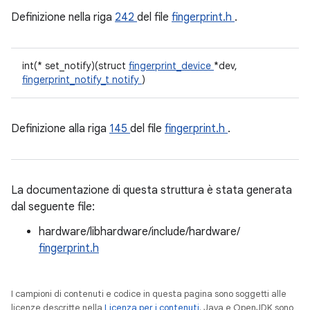
Definizione nella riga
242
del file
fingerprint.h
.
int(* set_notify)(struct
fingerprint_device
*dev,
fingerprint_notify_t
notify
)
Definizione alla riga
145
del file
fingerprint.h
.
La documentazione di questa struttura è stata generata
dal seguente file:
hardware/libhardware/include/hardware/
fingerprint.h
I campioni di contenuti e codice in questa pagina sono soggetti alle
licenze descritte nella
Licenza per i contenuti
. Java e OpenJDK sono