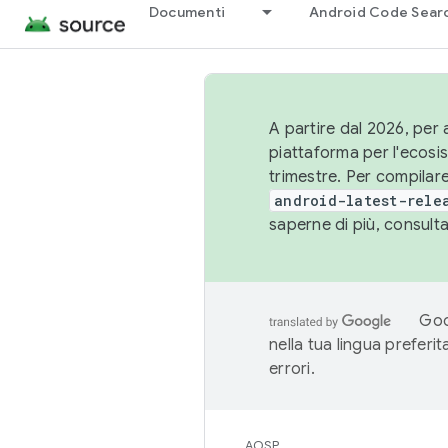
Documenti
Android Code Sear
A partire dal 2026, per a
piattaforma per l'ecos
trimestre. Per compilare
android-latest-rele
saperne di più, consult
Goo
nella tua lingua preferi
errori.
AOSP