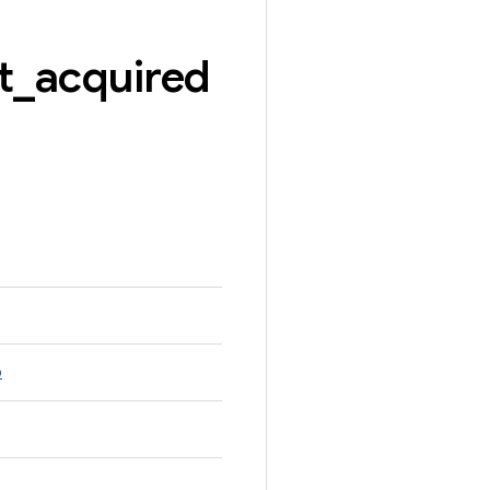
t
_
acquired
o