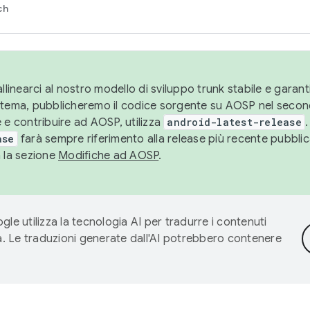
ch
llinearci al nostro modello di sviluppo trunk stabile e garantir
istema, pubblicheremo il codice sorgente su AOSP nel secon
 e contribuire ad AOSP, utilizza
android-latest-release
.
ase
farà sempre riferimento alla release più recente pubbli
a la sezione
Modifiche ad AOSP
.
gle utilizza la tecnologia AI per tradurre i contenuti
ta. Le traduzioni generate dall'AI potrebbero contenere