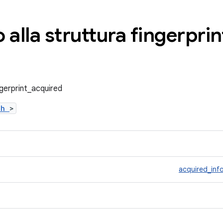
 alla struttura fingerprin
ngerprint_acquired
t.h
>
acquired_inf