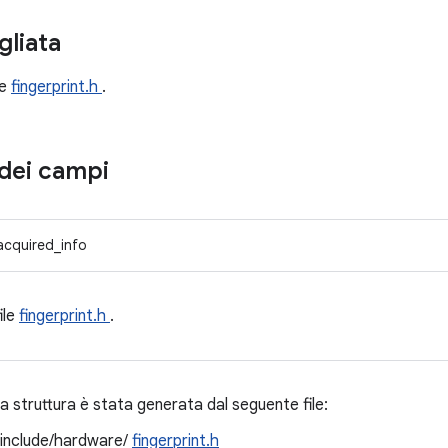
gliata
le
fingerprint.h
.
dei campi
acquired_info
file
fingerprint.h
.
 struttura è stata generata dal seguente file:
/include/hardware/
fingerprint.h