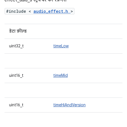
effect_uuid_s स्ट्रक्चर का रेफ़रंस
#include <
audio_effect.h
>
डेटा फ़ील्ड
uint32_t
timeLow
uint16_t
timeMid
uint16_t
timeHiAndVersion