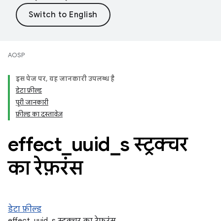
AOSP
इस पेज पर, यह जानकारी उपलब्ध है
डेटा फ़ील्ड
पूरी जानकारी
फ़ील्ड का दस्तावेज़
effect
_
uuid
_
s स्ट्रक्चर
का रेफ़रंस
डेटा फ़ील्ड