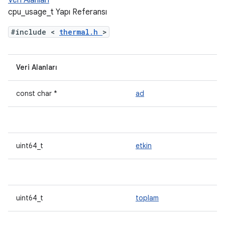
Veri Alanları
cpu_usage_t Yapı Referansı
#include <
thermal.h
>
Veri Alanları
const char *
ad
uint64_t
etkin
uint64_t
toplam