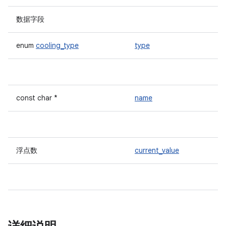
数据字段
enum
cooling_type
type
const char *
name
浮点数
current_value