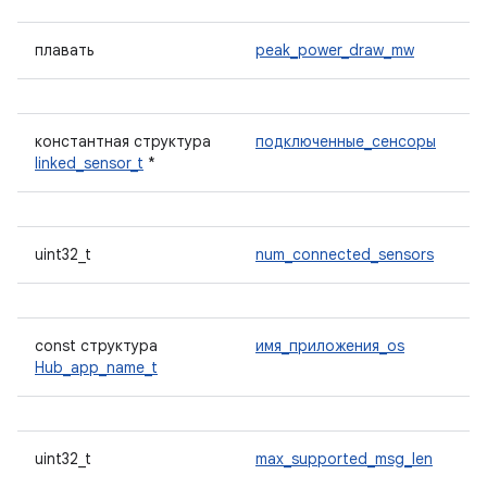
плавать
peak_power_draw_mw
константная структура
подключенные_сенсоры
linked_sensor_t
*
uint32_t
num_connected_sensors
const структура
имя_приложения_os
Hub_app_name_t
uint32_t
max_supported_msg_len