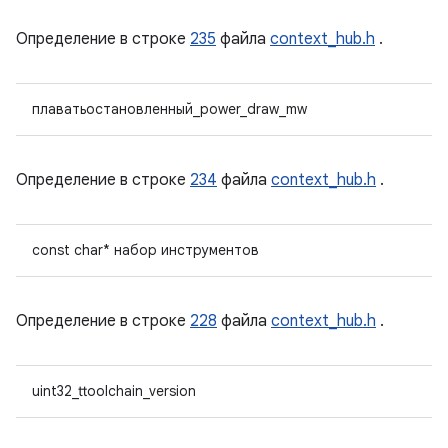
Определение в строке
235
файла
context_hub.h
.
плаватьостановленный_power_draw_mw
Определение в строке
234
файла
context_hub.h
.
const char* набор инструментов
Определение в строке
228
файла
context_hub.h
.
uint32_ttoolchain_version