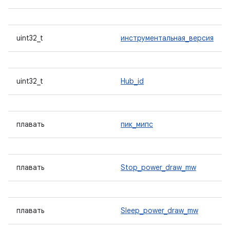
uint32_t
инструментальная_версия
uint32_t
Hub_id
плавать
пик_мипс
плавать
Stop_power_draw_mw
плавать
Sleep_power_draw_mw