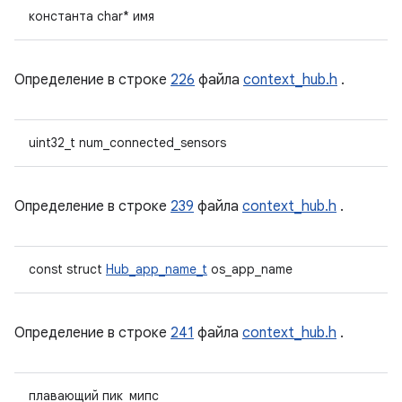
константа char* имя
Определение в строке
226
файла
context_hub.h
.
uint32_t num_connected_sensors
Определение в строке
239
файла
context_hub.h
.
const struct
Hub_app_name_t
os_app_name
Определение в строке
241
файла
context_hub.h
.
плавающий пик_мипс