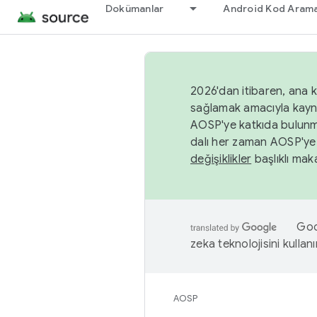
Dokümanlar
Android Kod Arama
2026'dan itibaren, ana k
sağlamak amacıyla kayn
AOSP'ye katkıda bulunm
dalı her zaman AOSP'ye 
değişiklikler
başlıklı maka
Goog
zeka teknolojisini kullanı
AOSP