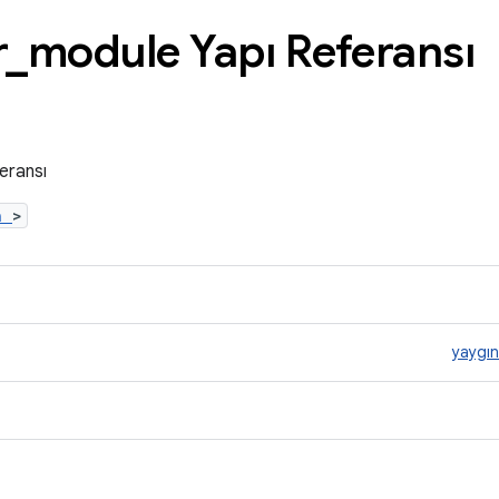
r
_
module Yapı Referansı
eransı
.h
>
yaygın