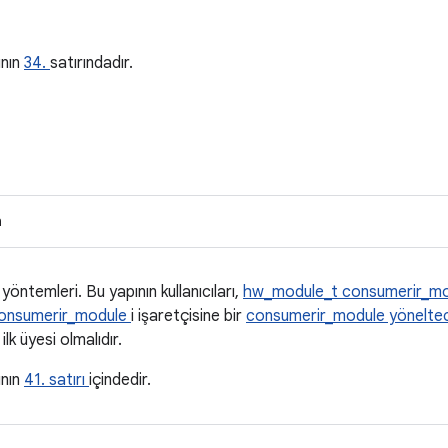
a
ının
34.
satırındadır.
n
öntemleri. Bu yapının kullanıcıları,
hw_module_t
consumerir_m
onsumerir_module
i işaretçisine bir
consumerir_module yöneltec
 ilk üyesi olmalıdır.
ının
41. satırı
içindedir.