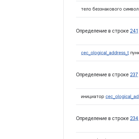
тело беззнакового символ
Определение в строке
241
cec_ological_address_t
пунк
Определение в строке
237
инициатор
cec_ological_ad
Определение в строке
234