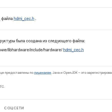
0
файла
hdmi_cec.h
.
руктуры была создана из следующего файла:
ие/libhardware/include/hardware/
hdmi_cec.h
нице предоставлены по
лицензиям
. Java и OpenJDK – это зарегистриров
TC.
СОЦСЕТИ