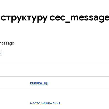
 структуру cec
_
messag
message
>
инициатор
место назначения