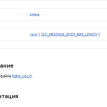
длина
тело
[
CEC_MESSAGE_BODY_MAX_LENGTH
]
ание
файла
hdmi_cec.h
.
нтация