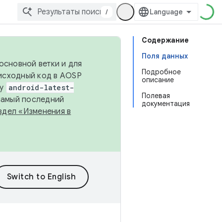
/
Содержание
Поля данных
основной ветки и для
Подробное
исходный код в AOSP
описание
ку
android-latest-
Полевая
 самый последний
документация
здел «Изменения в