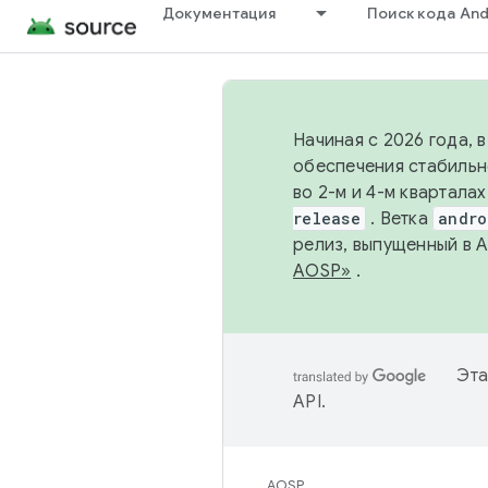
Документация
Поиск кода And
Начиная с 2026 года, 
обеспечения стабильн
во 2-м и 4-м квартала
release
. Ветка
andro
релиз, выпущенный в 
AOSP»
.
Эта
API
.
AOSP