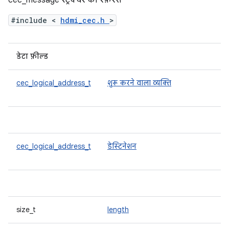
cec_message स्ट्रक्चर का रेफ़रंस
#include <
hdmi_cec.h
>
डेटा फ़ील्ड
cec_logical_address_t
शुरू करने वाला व्यक्ति
cec_logical_address_t
डेस्टिनेशन
size_t
length