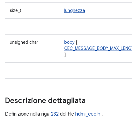
size_t
lunghezza
unsigned char
body
[
CEC_MESSAGE_BODY_MAX_LENGTH
]
Descrizione dettagliata
Definizione nella riga
232
del file
hdmi_cec.h
.