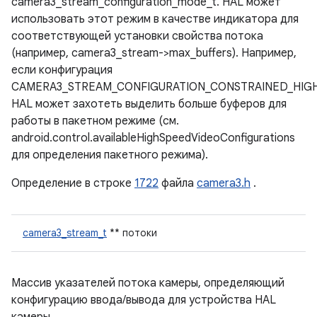
camera3_stream_configuration_mode_t. HAL может
использовать этот режим в качестве индикатора для
соответствующей установки свойства потока
(например, camera3_stream->max_buffers). Например,
если конфигурация
CAMERA3_STREAM_CONFIGURATION_CONSTRAINED_HIG
HAL может захотеть выделить больше буферов для
работы в пакетном режиме (см.
android.control.availableHighSpeedVideoConfigurations
для определения пакетного режима).
Определение в строке
1722
файла
camera3.h
.
camera3_stream_t
** потоки
Массив указателей потока камеры, определяющий
конфигурацию ввода/вывода для устройства HAL