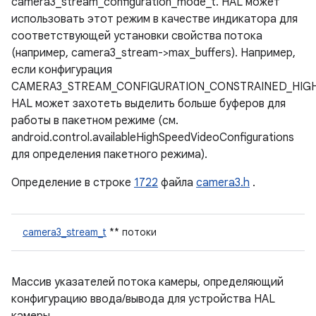
camera3_stream_configuration_mode_t. HAL может
использовать этот режим в качестве индикатора для
соответствующей установки свойства потока
(например, camera3_stream->max_buffers). Например,
если конфигурация
CAMERA3_STREAM_CONFIGURATION_CONSTRAINED_HIG
HAL может захотеть выделить больше буферов для
работы в пакетном режиме (см.
android.control.availableHighSpeedVideoConfigurations
для определения пакетного режима).
Определение в строке
1722
файла
camera3.h
.
camera3_stream_t
** потоки
Массив указателей потока камеры, определяющий
конфигурацию ввода/вывода для устройства HAL