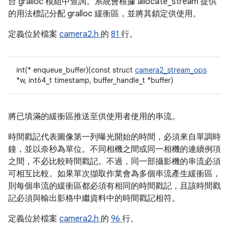
台 gralloc 模組中查詢。系統會根據 allocate_stream 提供
的用法標記分配 gralloc 緩衝區，並將其鎖定供使用。
定義位於檔案
camera2.h
的
81
行。
int(* enqueue_buffer)(const struct
camera2_stream_ops
*w, int64_t timestamp, buffer_handle_t *buffer)
將已填滿的緩衝區推送至供使用者使用的串流。
時間戳記代表圖像第一列曝光開始的時間，必須來自單調時
鐘，並以奈秒為單位。不同相機之間或同一相機的連續例項
之間，不必比較時間戳記。不過，同一部攝影機的串流必須
可相互比較。如果單次擷取作業會為多個串流產生緩衝區，
則每個串流的緩衝區都必須有相同的時間戳記，且該時間戳
記必須與輸出影格中繼資料中的時間戳記相符。
定義位於檔案
camera2.h
的
96
行。