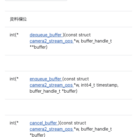
資料欄位
int(*
dequeue_buffer
)(const struct
camera2_stream_ops
*w, buffer_handle_t
**buffer)
int(*
enqueue_buffer
(const struct
camera2_stream_ops
*w, int64_t timestamp,
buffer_handle_t *buffer)
int(*
cancel_buffer
)(const struct
camera2_stream_ops
*w, buffer_handle_t
*buffer)