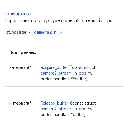
Поля данных
Справочник по структуре camera2_stream_in_ops
#include <
camera2.h
>
Поля данных
интервал(*
acquire_buffer
)(const struct
camera2_stream_in_ops
*w,
buffer_handle_t **buffer)
интервал(*
Release_buffer
)(const struct
camera2_stream_in_ops
*w,
buffer_handle_t *buffer)