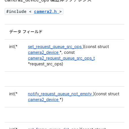
camera2_device_ops 構造体リファレンス
#include <
camera2.h
>
データ フィールド
int(*
set_request_queue_src_ops
)(const struct
camera2_device
*, const
camera2_request_queue_src_ops_t
*request_src_ops)
int(*
notify_request_queue_not_empty
)(const struct
camera2_device
*)