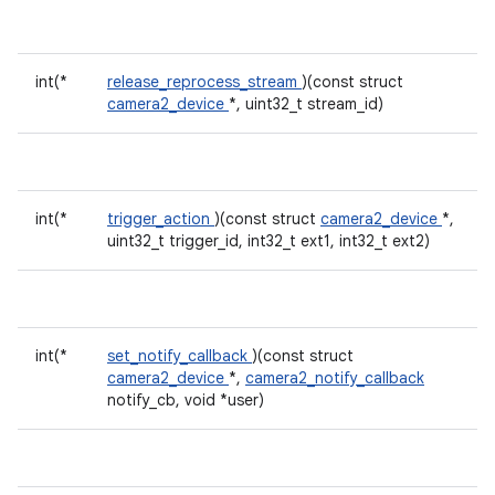
int(*
release_reprocess_stream
)(const struct
camera2_device
*, uint32_t stream_id)
int(*
trigger_action
)(const struct
camera2_device
*,
uint32_t trigger_id, int32_t ext1, int32_t ext2)
int(*
set_notify_callback
)(const struct
camera2_device
*,
camera2_notify_callback
notify_cb, void *user)