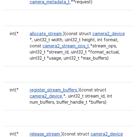
camera_metadata_t
**request)
int(*
allocate_stream
)(const struct
camera2_device
*, uint32_t width, uint32_t height, int format,
const
camera2_stream_ops_t
*stream_ops,
uint32_t *stream_id, uint32_t *format_actual,
uint32_t *usage, uint32_t *max_buffers)
int(*
register_stream_buffers
)(const struct
camera2_device
*, uint32_t stream_id, int
num_buffers, buffer_handle_t *buffers)
int(*
release_stream
)(const struct
camera2_device