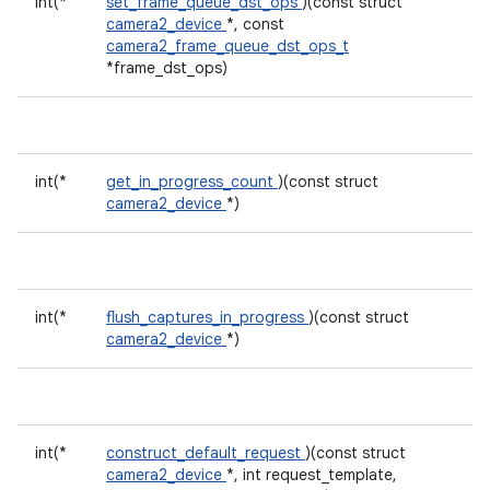
int(*
set_frame_queue_dst_ops
)(const struct
camera2_device
*, const
camera2_frame_queue_dst_ops_t
*frame_dst_ops)
int(*
get_in_progress_count
)(const struct
camera2_device
*)
int(*
flush_captures_in_progress
)(const struct
camera2_device
*)
int(*
construct_default_request
)(const struct
camera2_device
*, int request_template,