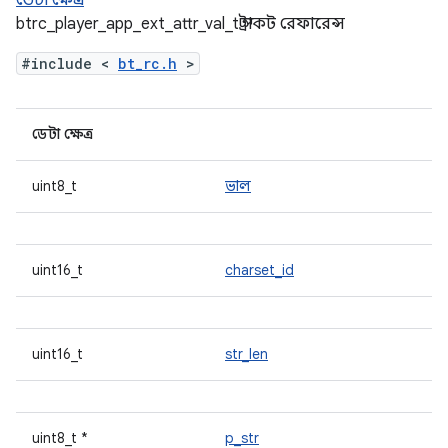
ডেটা ক্ষেত্র
btrc_player_app_ext_attr_val_t স্ট্রাকট রেফারেন্স
#include <
bt_rc.h
>
ডেটা ক্ষেত্র
uint8_t
ভাল
uint16_t
charset_id
uint16_t
str_len
uint8_t *
p_str