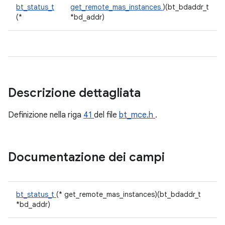
bt_status_t
get_remote_mas_instances
)(bt_bdaddr_t
(*
*bd_addr)
Descrizione dettagliata
Definizione nella riga
41
del file
bt_mce.h
.
Documentazione dei campi
bt_status_t
(* get_remote_mas_instances)(bt_bdaddr_t
*bd_addr)