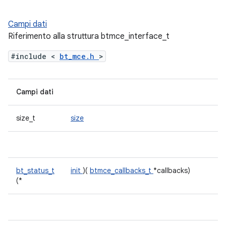
Campi dati
Riferimento alla struttura btmce_interface_t
#include <
bt_mce.h
>
Campi dati
size_t
size
bt_status_t
init
)(
btmce_callbacks_t
*callbacks)
(*