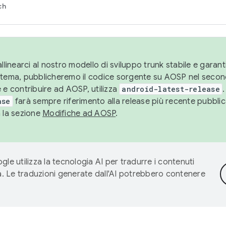
ch
llinearci al nostro modello di sviluppo trunk stabile e garantir
istema, pubblicheremo il codice sorgente su AOSP nel secon
 e contribuire ad AOSP, utilizza
android-latest-release
.
ase
farà sempre riferimento alla release più recente pubbli
a la sezione
Modifiche ad AOSP
.
gle utilizza la tecnologia AI per tradurre i contenuti
ta. Le traduzioni generate dall'AI potrebbero contenere