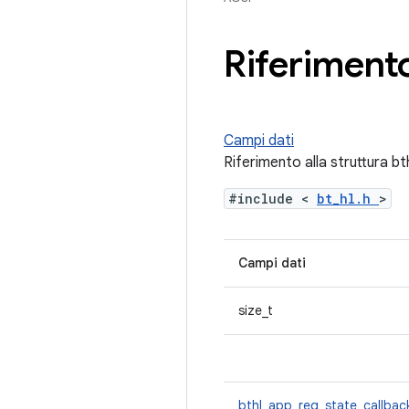
Riferimento
Campi dati
Riferimento alla struttura bt
#include <
bt_hl.h
>
Campi dati
size_t
bthl_app_reg_state_callba