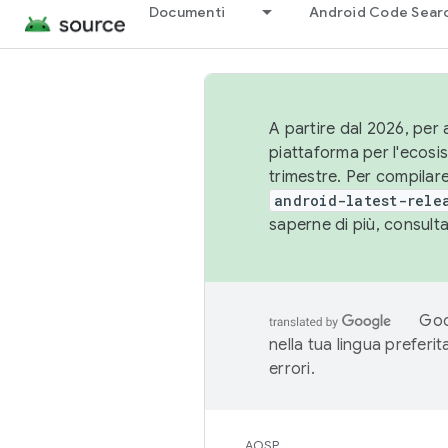
Documenti
Android Code Sear
A partire dal 2026, per a
piattaforma per l'ecos
trimestre. Per compilare
android-latest-rele
saperne di più, consult
Goo
nella tua lingua preferi
errori.
AOSP