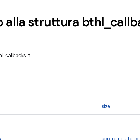
 alla struttura bthl
_
callb
hl_callbacks_t
size
ck
app_reg_state_cb