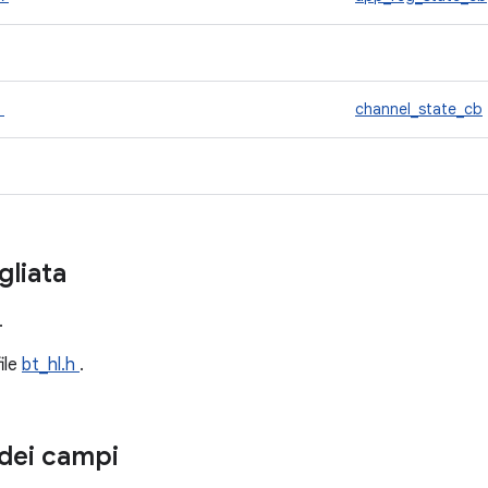
k
channel_state_cb
gliata
.
file
bt_hl.h
.
dei campi