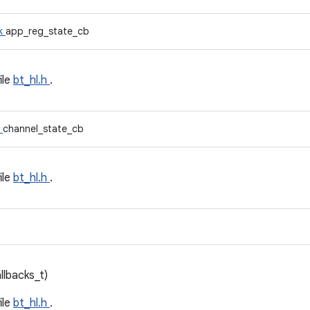
ck
app_reg_state_cb
file
bt_hl.h
.
k
channel_state_cb
file
bt_hl.h
.
llbacks_t)
file
bt_hl.h
.