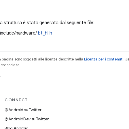
 struttura è stata generata dal seguente file:
/include/hardware/
bt_hl.h
a pagina sono soggetti alle licenze descritte nella
Licenza per i contenuti
. 
à consociate.
.
CONNECT
@Android su Twitter
@AndroidDev su Twitter
Blog Android