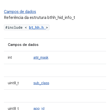
Campos de dados
Referência da estrutura bthh_hid_info_t
#include <
bt_hh.h
>
Campos de dados
int
attr_mask
uint8_t
sub_class
uint8_t
app_id