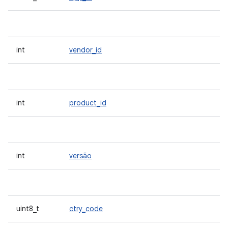
int
vendor_id
int
product_id
int
versão
uint8_t
ctry_code