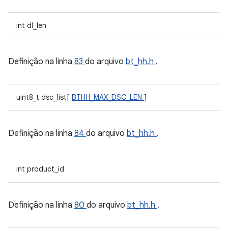
int dl_len
Definição na linha
83
do arquivo
bt_hh.h
.
uint8_t dsc_list[
BTHH_MAX_DSC_LEN
]
Definição na linha
84
do arquivo
bt_hh.h
.
int product_id
Definição na linha
80
do arquivo
bt_hh.h
.