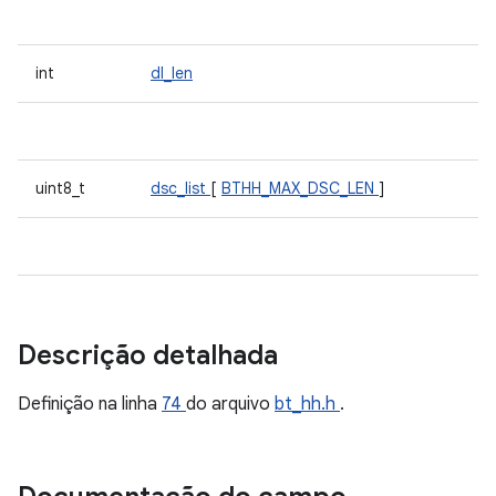
int
dl_len
uint8_t
dsc_list
[
BTHH_MAX_DSC_LEN
]
Descrição detalhada
Definição na linha
74
do arquivo
bt_hh.h
.