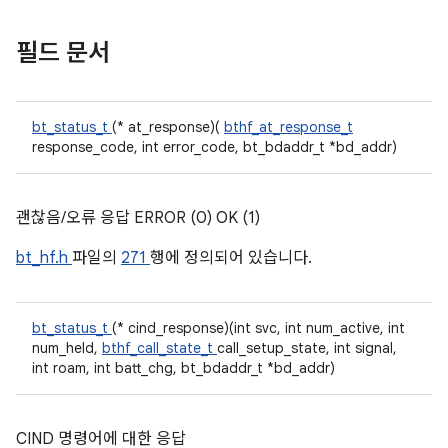
필드 문서
bt_status_t
(* at_response)(
bthf_at_response_t
response_code, int error_code, bt_bdaddr_t *bd_addr)
괜찮음/오류 응답 ERROR (0) OK (1)
bt_hf.h
파일의
271
행에 정의되어 있습니다.
bt_status_t
(* cind_response)(int svc, int num_active, int
num_held,
bthf_call_state_t
call_setup_state, int signal,
int roam, int batt_chg, bt_bdaddr_t *bd_addr)
CIND 명령어에 대한 응답