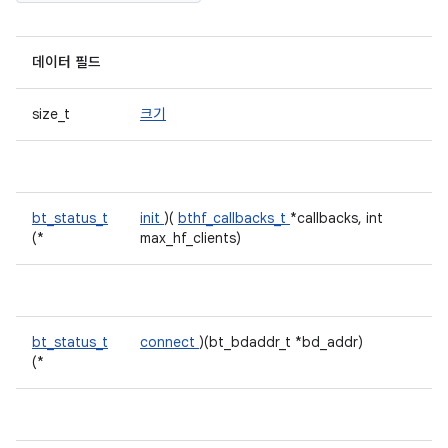
데이터 필드
size_t
크기
bt_status_t
init
)(
bthf_callbacks_t
*callbacks, int
(*
max_hf_clients)
bt_status_t
connect
)(bt_bdaddr_t *bd_addr)
(*