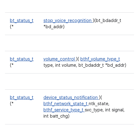
bt_status_t
stop_voice_recognition
)(bt_bdaddr_t
(*
*bd_addr)
bt_status_t
volume_control
)(
bthf_volume_type_t
(*
type, int volume, bt_bdaddr_t *bd_addr)
bt_status_t
device_status_notification
)(
(*
bthf_network_state_t
ntk_state,
bthf_service_type_t
svc_type, int signal,
int batt_chg)