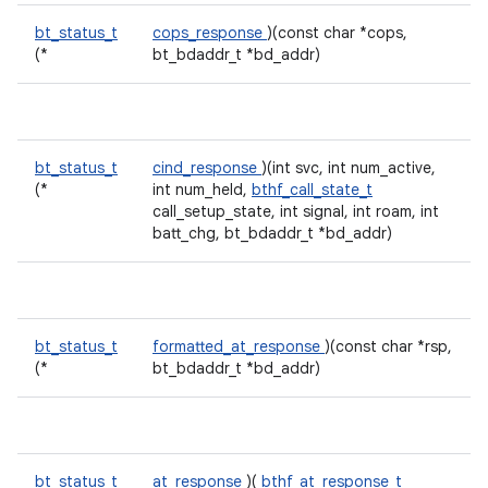
bt_status_t
cops_response
)(const char *cops,
(*
bt_bdaddr_t *bd_addr)
bt_status_t
cind_response
)(int svc, int num_active,
(*
int num_held,
bthf_call_state_t
call_setup_state, int signal, int roam, int
batt_chg, bt_bdaddr_t *bd_addr)
bt_status_t
formatted_at_response
)(const char *rsp,
(*
bt_bdaddr_t *bd_addr)
bt_status_t
at_response
)(
bthf_at_response_t