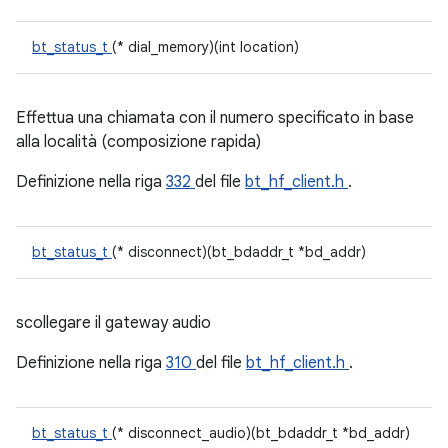
bt_status_t
(* dial_memory)(int location)
Effettua una chiamata con il numero specificato in base
alla località (composizione rapida)
Definizione nella riga
332
del file
bt_hf_client.h
.
bt_status_t
(* disconnect)(bt_bdaddr_t *bd_addr)
scollegare il gateway audio
Definizione nella riga
310
del file
bt_hf_client.h
.
bt_status_t
(* disconnect_audio)(bt_bdaddr_t *bd_addr)