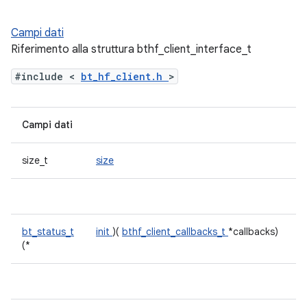
Campi dati
Riferimento alla struttura bthf_client_interface_t
#include <
bt_hf_client.h
>
Campi dati
size_t
size
bt_status_t
init
)(
bthf_client_callbacks_t
*callbacks)
(*