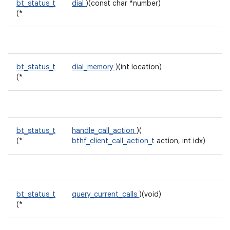
bt_status_t
dial
)(const char *number)
(*
bt_status_t
dial_memory
)(int location)
(*
bt_status_t
handle_call_action
)(
(*
bthf_client_call_action_t
action, int idx)
bt_status_t
query_current_calls
)(void)
(*