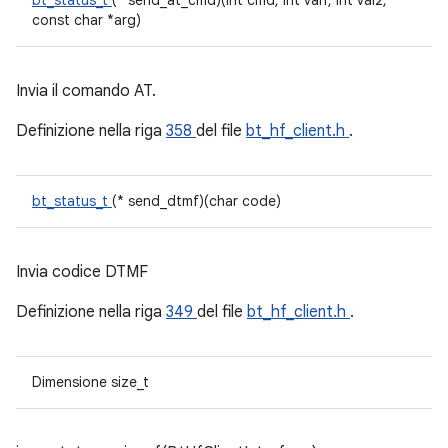
bt_status_t
(* send_at_cmd)(int cmd, int val1, int val2,
const char *arg)
Invia il comando AT.
Definizione nella riga
358
del file
bt_hf_client.h
.
bt_status_t
(* send_dtmf)(char code)
Invia codice DTMF
Definizione nella riga
349
del file
bt_hf_client.h
.
Dimensione size_t