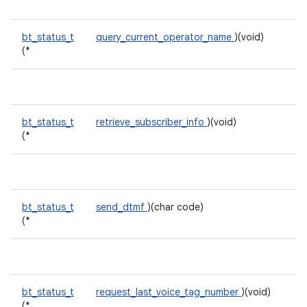
bt_status_t
query_current_operator_name
)(void)
(*
bt_status_t
retrieve_subscriber_info
)(void)
(*
bt_status_t
send_dtmf
)(char code)
(*
bt_status_t
request_last_voice_tag_number
)(void)
(*