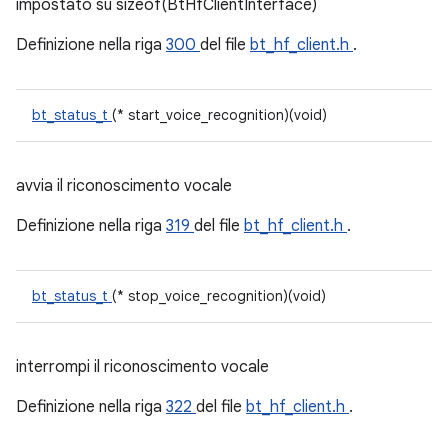
impostato su sizeof(BtHfClientInterface)
Definizione nella riga
300
del file
bt_hf_client.h
.
bt_status_t
(* start_voice_recognition)(void)
avvia il riconoscimento vocale
Definizione nella riga
319
del file
bt_hf_client.h
.
bt_status_t
(* stop_voice_recognition)(void)
interrompi il riconoscimento vocale
Definizione nella riga
322
del file
bt_hf_client.h
.