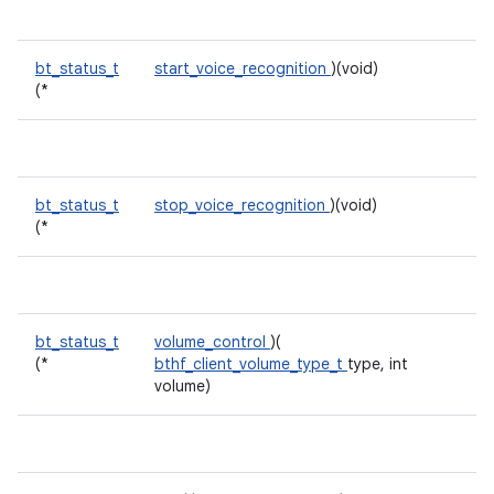
bt_status_t
start_voice_recognition
)(void)
(*
bt_status_t
stop_voice_recognition
)(void)
(*
bt_status_t
volume_control
)(
(*
bthf_client_volume_type_t
type, int
volume)