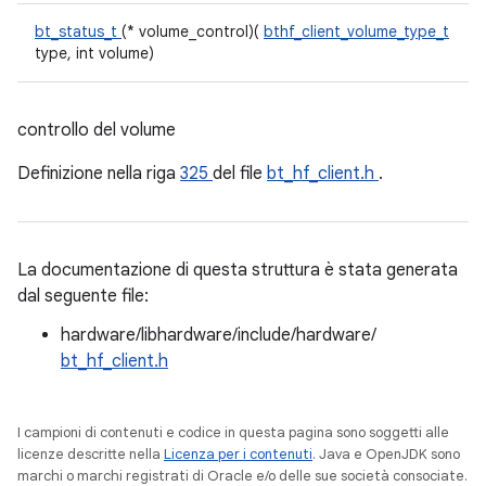
bt_status_t
(* volume_control)(
bthf_client_volume_type_t
type, int volume)
controllo del volume
Definizione nella riga
325
del file
bt_hf_client.h
.
La documentazione di questa struttura è stata generata
dal seguente file:
hardware/libhardware/include/hardware/
bt_hf_client.h
I campioni di contenuti e codice in questa pagina sono soggetti alle
licenze descritte nella
Licenza per i contenuti
. Java e OpenJDK sono
marchi o marchi registrati di Oracle e/o delle sue società consociate.