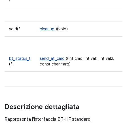
void(*
cleanup
)(void)
bt_status_t
send_at_cmd
)(int cmd, int val1, int val2,
(*
const char *arg)
Descrizione dettagliata
Rappresenta l'interfaccia BT-HF standard.