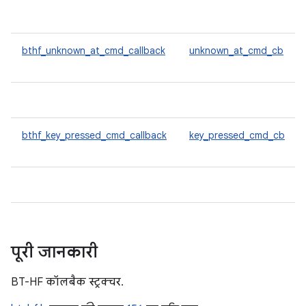
bthf_unknown_at_cmd_callback
unknown_at_cmd_cb
bthf_key_pressed_cmd_callback
key_pressed_cmd_cb
पूरी जानकारी
BT-HF कॉलबैक स्ट्रक्चर.