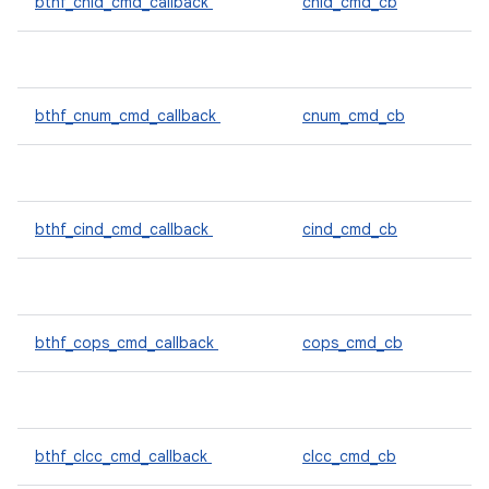
bthf_chld_cmd_callback
chld_cmd_cb
bthf_cnum_cmd_callback
cnum_cmd_cb
bthf_cind_cmd_callback
cind_cmd_cb
bthf_cops_cmd_callback
cops_cmd_cb
bthf_clcc_cmd_callback
clcc_cmd_cb