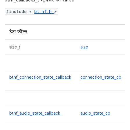
bthf_callbacks_t स्ट्रक्चर का रेफ़रंस
#include <
bt_hf.h
>
डेटा फ़ील्ड
size_t
size
bthf_connection_state_callback
connection_state_cb
bthf_audio_state_callback
audio_state_cb