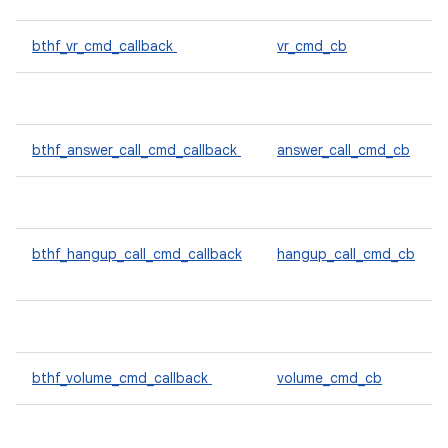
bthf_vr_cmd_callback
vr_cmd_cb
bthf_answer_call_cmd_callback
answer_call_cmd_cb
bthf_hangup_call_cmd_callback
hangup_call_cmd_cb
bthf_volume_cmd_callback
volume_cmd_cb