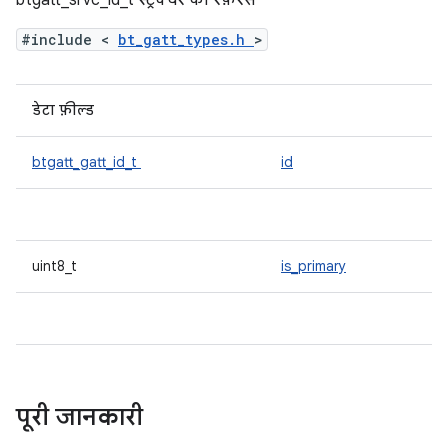
btgatt_srvc_id_t स्ट्रक्चर का रेफ़रंस
#include <
bt_gatt_types.h
>
डेटा फ़ील्ड
btgatt_gatt_id_t
id
uint8_t
is_primary
पूरी जानकारी