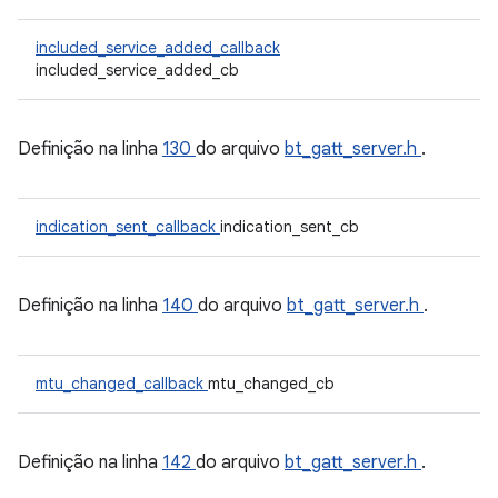
included_service_added_callback
included_service_added_cb
Definição na linha
130
do arquivo
bt_gatt_server.h
.
indication_sent_callback
indication_sent_cb
Definição na linha
140
do arquivo
bt_gatt_server.h
.
mtu_changed_callback
mtu_changed_cb
Definição na linha
142
do arquivo
bt_gatt_server.h
.